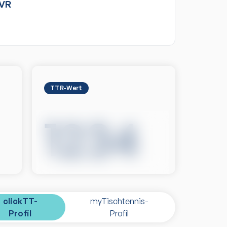
VR
TTR-Wert
1234
clickTT-
myTischtennis-
Profil
Profil