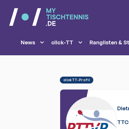
News
click-TT
Ranglisten & St
clickTT-Profil
Die
TTC