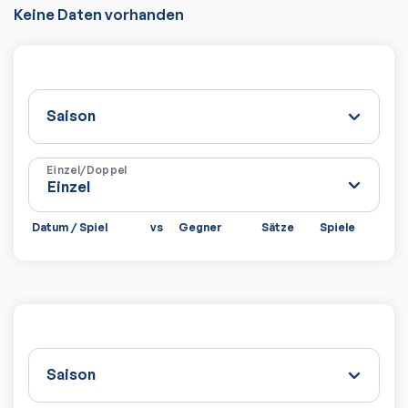
Keine Daten vorhanden
Saison
Einzel/Doppel
Datum / Spiel
vs
Gegner
Sätze
Spiele
Saison