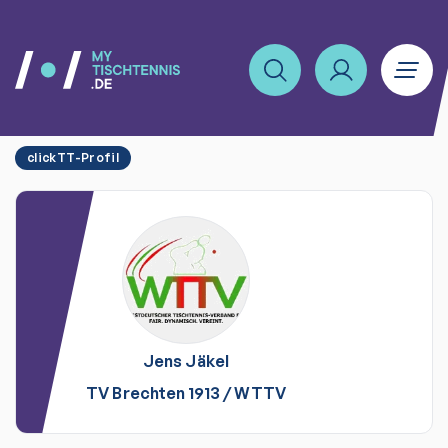
clickTT-Profil
Jens
Jäkel
TV Brechten 1913
/
WTTV