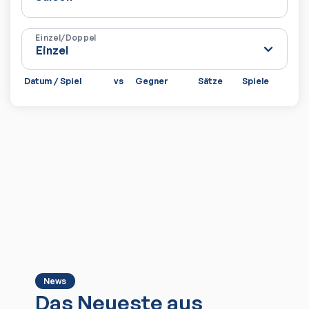
Einzel/Doppel
Datum / Spiel
vs
Gegner
Sätze
Spiele
News
Das Neueste aus