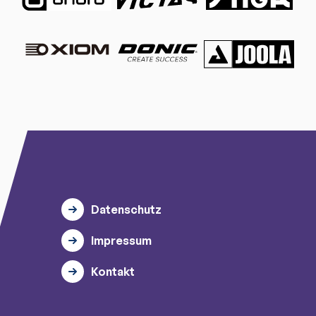
Datenschutz
Impressum
Kontakt