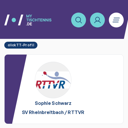
clickTT-Profil
Sophie
Schwarz
SV Rheinbreitbach
/
RTTVR