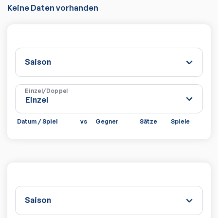
Keine Daten vorhanden
Saison
Einzel/Doppel
Datum / Spiel
vs
Gegner
Sätze
Spiele
Saison