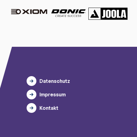
Datenschutz
Impressum
Kontakt