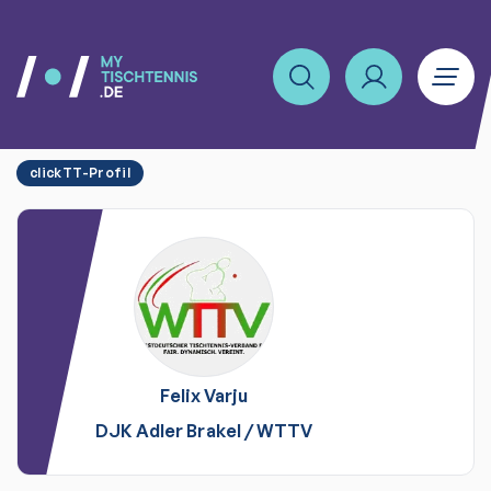
clickTT-Profil
Felix
Varju
DJK Adler Brakel
/
WTTV