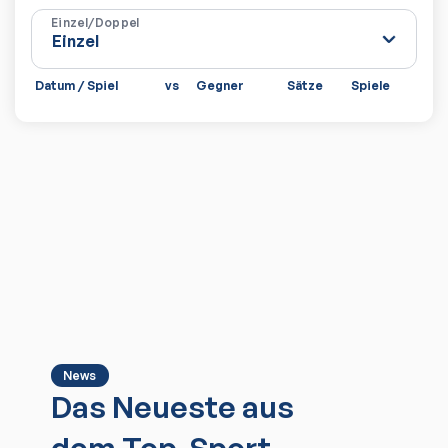
Einzel/Doppel
Datum / Spiel
vs
Gegner
Sätze
Spiele
News
Das Neueste aus
dem Top-Sport