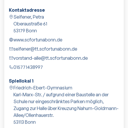
Kontaktadresse
Seifener, Petra
Oberaustraße 61
53179
Bonn
www.scfortunabonn.de
seifener@tt.scfortunabonn.de
vorstand-alle@tt.scfortunabonn.de
015771438997
Spiellokal 1
Friedrich-Ebert-Gymnasium
Karl-Marx-Str. / aufgrund einer Baustelle an der
Schule nur eingeschränktes Parken möglich,
Zugang zur Halle über Kreuzung Nahum-Goldmann-
Allee/Ollenhauerstr.
53113
Bonn