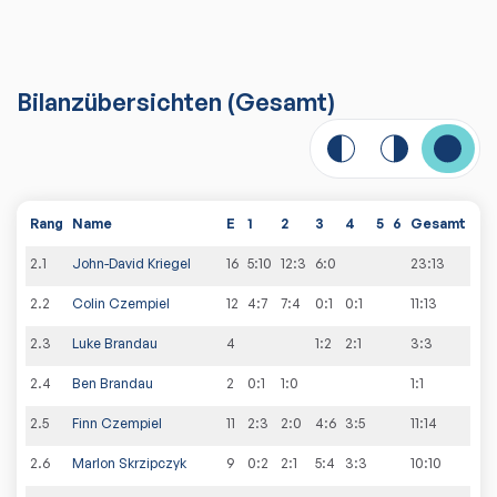
Bilanzübersichten
(Gesamt)
Rang
Name
E
1
2
3
4
5
6
Gesamt
2
.
1
John-David Kriegel
16
5:10
12:3
6:0
23
:
13
2
.
2
Colin Czempiel
12
4:7
7:4
0:1
0:1
11
:
13
2
.
3
Luke Brandau
4
1:2
2:1
3
:
3
2
.
4
Ben Brandau
2
0:1
1:0
1
:
1
2
.
5
Finn Czempiel
11
2:3
2:0
4:6
3:5
11
:
14
2
.
6
Marlon Skrzipczyk
9
0:2
2:1
5:4
3:3
10
:
10