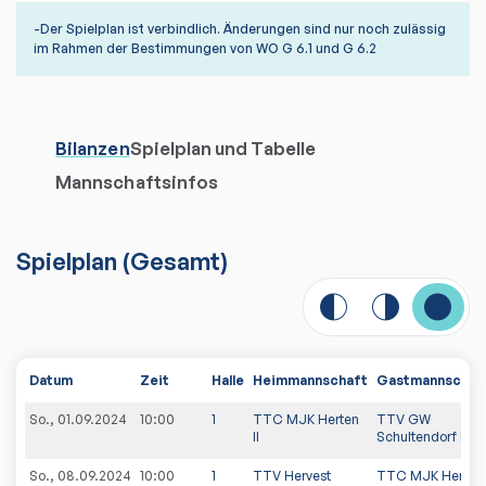
-Der Spielplan ist verbindlich. Änderungen sind nur noch zulässig
im Rahmen der Bestimmungen von WO G 6.1 und G 6.2
Bilanzen
Spielplan und Tabelle
Mannschaftsinfos
Spielplan
(
Gesamt
)
Datum
Zeit
Halle
Heimmannschaft
Gastmannschaf
So., 01.09.2024
10:00
1
TTC MJK Herten
TTV GW
II
Schultendorf II
So., 08.09.2024
10:00
1
TTV Hervest
TTC MJK Herten