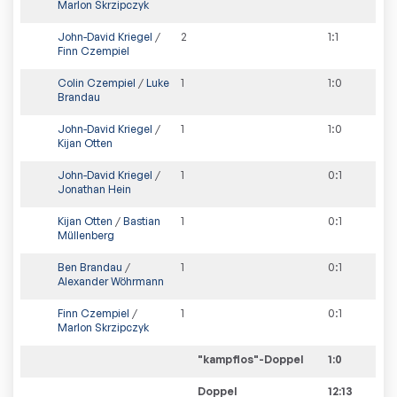
Marlon Skrzipczyk
John-David Kriegel
/
2
1
:
1
Finn Czempiel
Colin Czempiel
/
Luke
1
1
:
0
Brandau
John-David Kriegel
/
1
1
:
0
Kijan Otten
John-David Kriegel
/
1
0
:
1
Jonathan Hein
Kijan Otten
/
Bastian
1
0
:
1
Müllenberg
Ben Brandau
/
1
0
:
1
Alexander Wöhrmann
Finn Czempiel
/
1
0
:
1
Marlon Skrzipczyk
"kampflos"-Doppel
1
:
0
Doppel
12:13