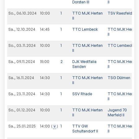
Dorsten III
II
So., 06.10.2024
10:00
1
TTC MJK Herten
TSV Raesfeld
II
Sa., 12.10.2024
14:45
1
TTC Lembeck
TTC MJK Herten
II
So., 03.11.2024
10:00
1
TTC MJK Herten
TTC Lembeck II
II
Sa., 09.11.2024
15:00
2
DJK Westfalia
TTC MJK Herten
Senden
II
Sa., 16.11.2024
14:30
1
TTC MJK Herten
TSG Dülmen
II
Sa., 23.11.2024
14:30
1
SSV Rhade
TTC MJK Herten
II
So., 01.12.2024
10:00
1
TTC MJK Herten
Jugend 70
II
Merfeld II
Sa., 25.01.2025
v
1
TTV GW
TTC MJK Herten
14:00
Schultendorf II
II