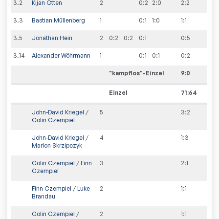
3
.
2
Kijan Otten
2
0:2
2:0
2
:
2
3
.
3
Bastian Müllenberg
1
0:1
1:0
1
:
1
3
.
5
Jonathan Hein
2
0:2
0:2
0:1
0
:
5
3
.
14
Alexander Wöhrmann
1
0:1
0:1
0
:
2
"kampflos"-Einzel
9
:
0
Einzel
71:64
John-David Kriegel
/
5
3
:
2
Colin Czempiel
John-David Kriegel
/
4
1
:
3
Marlon Skrzipczyk
Colin Czempiel
/
Finn
3
2
:
1
Czempiel
Finn Czempiel
/
Luke
2
1
:
1
Brandau
Colin Czempiel
/
2
1
:
1