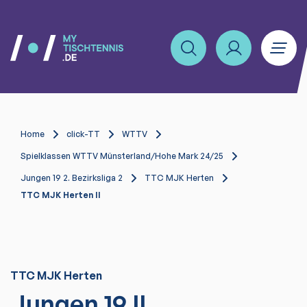
Home
click-TT
WTTV
Spielklassen WTTV Münsterland/Hohe Mark 24/25
Jungen 19 2. Bezirksliga 2
TTC MJK Herten
TTC MJK Herten II
TTC MJK Herten
Jungen 19 II