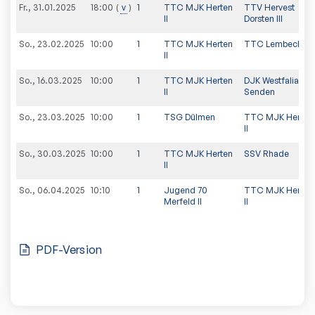
Fr., 31.01.2025
v
1
TTC MJK Herten
TTV Hervest
18:00
II
Dorsten III
So., 23.02.2025
10:00
1
TTC MJK Herten
TTC Lembeck
II
So., 16.03.2025
10:00
1
TTC MJK Herten
DJK Westfalia
II
Senden
So., 23.03.2025
10:00
1
TSG Dülmen
TTC MJK Herten
II
So., 30.03.2025
10:00
1
TTC MJK Herten
SSV Rhade
II
So., 06.04.2025
10:10
1
Jugend 70
TTC MJK Herten
Merfeld II
II
PDF-Version