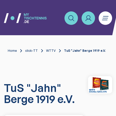
Home
click-TT
WTTV
TuS "Jahn" Berge 1919 e.V.
TuS "Jahn"
Berge 1919 e.V.