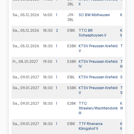
2BL
II
Sa., 05.12.2026
16:00
1
J19-
SC BW Mülhausen
KTSV Pr
2BL
Sa., 05.12.2026
18:30
2
E1BK
TTC BR
KTSV Pr
Schaephuysen II
II
Sa., 05.12.2026
18:30
1
E3BK
KTSV Preussen Krefeld
TSV Nie
V
Fr., 08.01.2027
19:30
1
E3BK
KTSV Preussen Krefeld
TTF Rh
IV
Königsh
Sa., 09.01.2027
18:30
1
E1BL
KTSV Preussen Krefeld
SC BW 
Sa., 09.01.2027
18:30
1
E3BK
KTSV Preussen Krefeld
TTC B
V
Schaeph
Sa., 09.01.2027
18:30
1
E2BK
TTC
KTSV Pr
Straelen/Wachtendonk
III
III
Sa., 09.01.2027
18:30
1
E1BK
TTF Rhenania
KTSV Pr
Königshof II
II