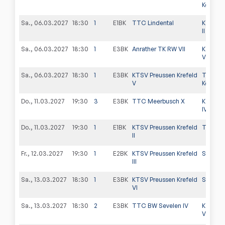
Königsh
Sa., 06.03.2027
18:30
1
E1BK
TTC Lindental
KTSV Pr
II
Sa., 06.03.2027
18:30
1
E3BK
Anrather TK RW VII
KTSV Pr
VI
Sa., 06.03.2027
18:30
1
E3BK
KTSV Preussen Krefeld
TTF Rh
V
Königsh
Do., 11.03.2027
19:30
3
E3BK
TTC Meerbusch X
KTSV Pr
IV
Do., 11.03.2027
19:30
1
E1BK
KTSV Preussen Krefeld
TV Traa
II
Fr., 12.03.2027
19:30
1
E2BK
KTSV Preussen Krefeld
SV BR Fo
III
Sa., 13.03.2027
18:30
1
E3BK
KTSV Preussen Krefeld
SV BR F
VI
Sa., 13.03.2027
18:30
2
E3BK
TTC BW Sevelen IV
KTSV Pr
V