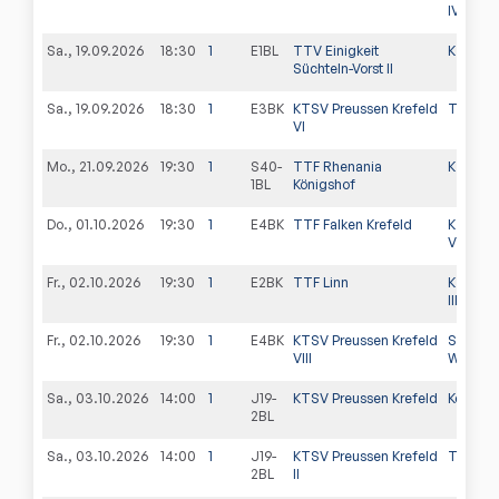
IV
Sa., 19.09.2026
18:30
1
E1BL
TTV Einigkeit
KTSV Pr
Süchteln-Vorst II
Sa., 19.09.2026
18:30
1
E3BK
KTSV Preussen Krefeld
TV Traar
VI
Mo., 21.09.2026
19:30
1
S40-
TTF Rhenania
KTSV Pr
1BL
Königshof
Do., 01.10.2026
19:30
1
E4BK
TTF Falken Krefeld
KTSV Pr
VII
Fr., 02.10.2026
19:30
1
E2BK
TTF Linn
KTSV Pr
III
Fr., 02.10.2026
19:30
1
E4BK
KTSV Preussen Krefeld
SV Vikto
VIII
Winnek
Sa., 03.10.2026
14:00
1
J19-
KTSV Preussen Krefeld
Kempen
2BL
Sa., 03.10.2026
14:00
1
J19-
KTSV Preussen Krefeld
TTC Kor
2BL
II