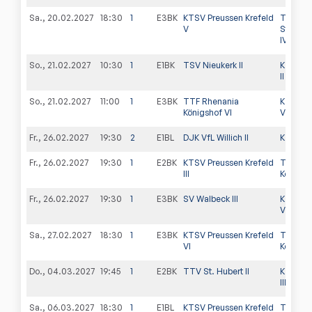
Sa., 20.02.2027
18:30
1
E3BK
KTSV Preussen Krefeld
TTC
V
Straele
IV
So., 21.02.2027
10:30
1
E1BK
TSV Nieukerk II
KTSV Pr
II
So., 21.02.2027
11:00
1
E3BK
TTF Rhenania
KTSV Pr
Königshof VI
VI
Fr., 26.02.2027
19:30
2
E1BL
DJK VfL Willich II
KTSV Pr
Fr., 26.02.2027
19:30
1
E2BK
KTSV Preussen Krefeld
TTF Rh
III
Königsho
Fr., 26.02.2027
19:30
1
E3BK
SV Walbeck III
KTSV Pr
V
Sa., 27.02.2027
18:30
1
E3BK
KTSV Preussen Krefeld
TTF Rh
VI
Königsh
Do., 04.03.2027
19:45
1
E2BK
TTV St. Hubert II
KTSV Pr
III
Sa., 06.03.2027
18:30
1
E1BL
KTSV Preussen Krefeld
TTF Rh