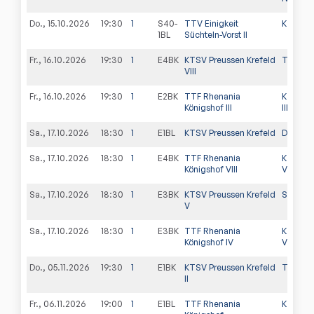
Do., 15.10.2026
19:30
1
S40-
TTV Einigkeit
KTSV Pr
1BL
Süchteln-Vorst II
Fr., 16.10.2026
19:30
1
E4BK
KTSV Preussen Krefeld
TSV Nie
VIII
Fr., 16.10.2026
19:30
1
E2BK
TTF Rhenania
KTSV Pr
Königshof III
III
Sa., 17.10.2026
18:30
1
E1BL
KTSV Preussen Krefeld
DJK VfL 
Sa., 17.10.2026
18:30
1
E4BK
TTF Rhenania
KTSV Pr
Königshof VIII
VII
Sa., 17.10.2026
18:30
1
E3BK
KTSV Preussen Krefeld
SV Walbe
V
Sa., 17.10.2026
18:30
1
E3BK
TTF Rhenania
KTSV Pr
Königshof IV
VI
Do., 05.11.2026
19:30
1
E1BK
KTSV Preussen Krefeld
TTC Lin
II
Fr., 06.11.2026
19:00
1
E1BL
TTF Rhenania
KTSV Pr