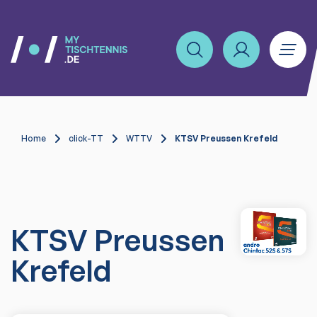
Home
click-TT
WTTV
KTSV Preussen Krefeld
KTSV Preussen
Krefeld