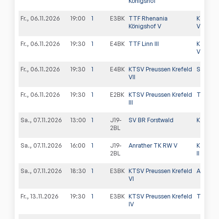
Königshof
Fr., 06.11.2026
19:00
1
E3BK
TTF Rhenania
KTSV Pr
Königshof V
V
Fr., 06.11.2026
19:30
1
E4BK
TTF Linn III
KTSV Pr
VIII
Fr., 06.11.2026
19:30
1
E4BK
KTSV Preussen Krefeld
SC BW 
VII
Fr., 06.11.2026
19:30
1
E2BK
KTSV Preussen Krefeld
TTV St. 
III
Sa., 07.11.2026
13:00
1
J19-
SV BR Forstwald
KTSV Pr
2BL
Sa., 07.11.2026
16:00
1
J19-
Anrather TK RW V
KTSV Pr
2BL
II
Sa., 07.11.2026
18:30
1
E3BK
KTSV Preussen Krefeld
Anrathe
VI
Fr., 13.11.2026
19:30
1
E3BK
KTSV Preussen Krefeld
TTC Me
IV