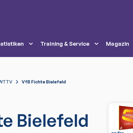
atistiken
Training & Service
Magazin
WTTV
VfB Fichte Bielefeld
te Bielefeld