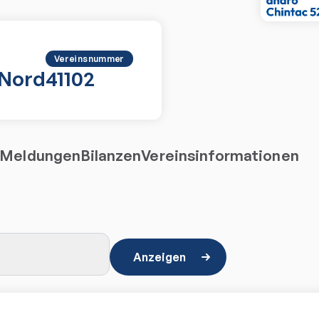
Vereinsnummer
-Nord
41102
Meldungen
Bilanzen
Vereinsinformationen
Anzeigen