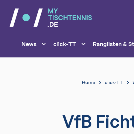
News
click-TT
Ranglisten & St
Home
click-TT
VfB Fich