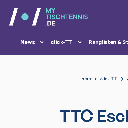
News
click-TT
Ranglisten & St
Home
click-TT
TTC Esc