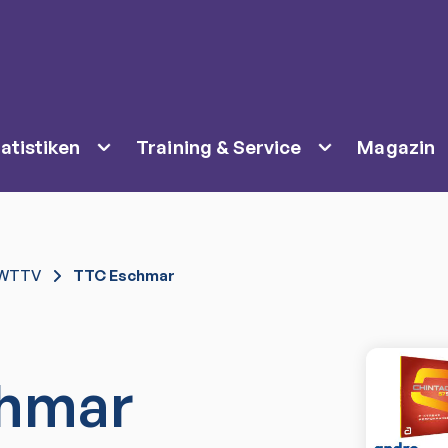
atistiken
Training & Service
Magazin
WTTV
TTC Eschmar
hmar