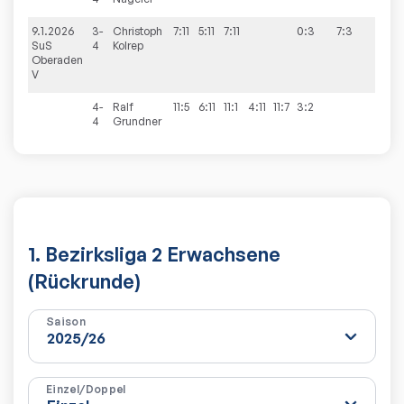
9.1.2026
3-
Christoph
7:11
5:11
7:11
0:3
7:3
SuS
4
Kolrep
Oberaden
V
4-
Ralf
11:5
6:11
11:1
4:11
11:7
3:2
4
Grundner
1. Bezirksliga 2 Erwachsene
(Rückrunde)
Saison
Einzel/Doppel