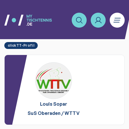
clickTT-Profil
Louis
Sopar
SuS Oberaden
/
WTTV