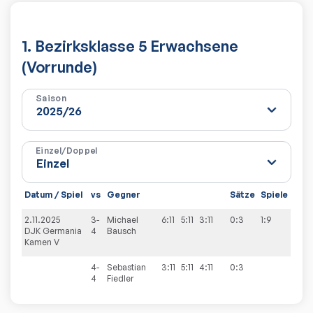
1. Bezirksklasse 5 Erwachsene
(Vorrunde)
Saison
Einzel/Doppel
Datum / Spiel
vs
Gegner
Sätze
Spiele
2.11.2025
3-
Michael
6:11
5:11
3:11
0:3
1:9
DJK Germania
4
Bausch
Kamen V
4-
Sebastian
3:11
5:11
4:11
0:3
4
Fiedler