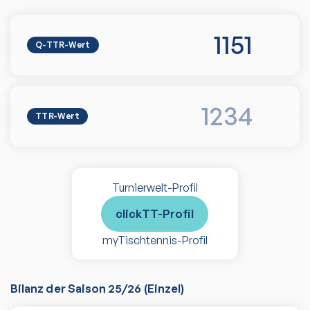
1151
Q-TTR-Wert
1234
TTR-Wert
Turnierwelt-Profil
clickTT-Profil
myTischtennis-Profil
Bilanz der Saison
25/26
(
Einzel
)