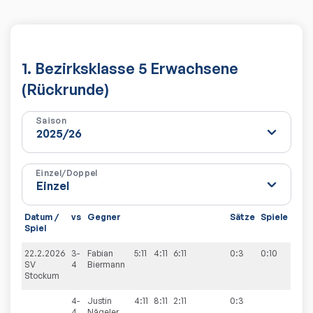
1. Bezirksklasse 5 Erwachsene
(Rückrunde)
Saison
Einzel/Doppel
Datum /
vs
Gegner
Sätze
Spiele
Spiel
22.2.2026
3-
Fabian
5:11
4:11
6:11
0:3
0:10
SV
4
Biermann
Stockum
4-
Justin
4:11
8:11
2:11
0:3
4
Nägeler