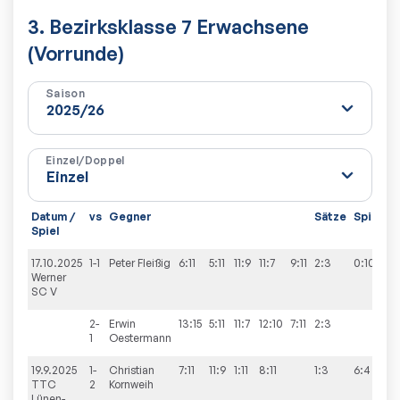
3. Bezirksklasse 7 Erwachsene
(Vorrunde)
Saison
Einzel/Doppel
Datum /
vs
Gegner
Sätze
Spiele
Spiel
17.10.2025
1-1
Peter
Fleißig
6:11
5:11
11:9
11:7
9:11
2:3
0:10
Werner
SC V
2-
Erwin
13:15
5:11
11:7
12:10
7:11
2:3
1
Oestermann
19.9.2025
1-
Christian
7:11
11:9
1:11
8:11
1:3
6:4
TTC
2
Kornweih
Lünen-