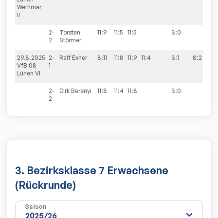
Wethmar
II
2-
Torsten
11:9
11:5
11:5
3:0
2
Störmer
29.8.2025
2-
Ralf
Exner
8:11
11:8
11:9
11:4
3:1
8:2
VfB 08
1
Lünen VI
2-
Dirk
Berenyi
11:8
11:4
11:8
3:0
2
3. Bezirksklasse 7 Erwachsene
(Rückrunde)
Saison