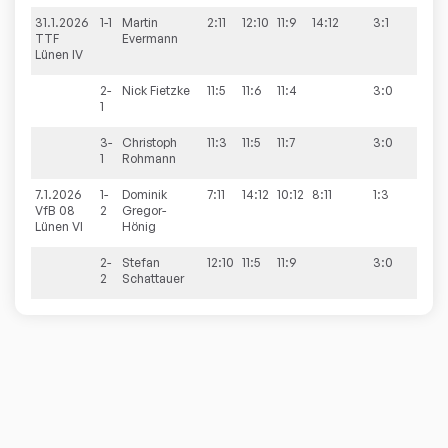
31.1.2026
1-1
Martin
2:11
12:10
11:9
14:12
3:1
6:4
TTF
Evermann
Lünen IV
2-
Nick
Fietzke
11:5
11:6
11:4
3:0
1
3-
Christoph
11:3
11:5
11:7
3:0
1
Rohmann
7.1.2026
1-
Dominik
7:11
14:12
10:12
8:11
1:3
6:4
VfB 08
2
Gregor-
Lünen VI
Hönig
2-
Stefan
12:10
11:5
11:9
3:0
2
Schattauer