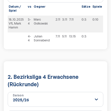
Datum /
vs
Gegner
Sätze
Spiele
Spiel
18.10.2025
3-
Marc
2:11
3:11
7:11
0:3
0:10
VfL Mark
4
Golkowski
Hamm
4-
Julian
7:11
5:11
13:15
0:3
4
Sonnabend
2. Bezirksliga 4 Erwachsene
(Rückrunde)
Saison