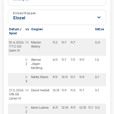
Einzel/Doppel
Datum /
vs
Gegner
Sätze
Spie
Spiel
10.4.2026
1-1
Marian
11:2
11:7
11:7
3:0
2:8
TTC SG
Wollny
Selm VI
1-
Werner
6:11
11:7
7:11
9:11
1:3
2
Jäger-
Kersting
1-
Nikita
Sterin
9:11
13:11
11:7
11:9
3:1
3
27.3.2026
1-1
David
Herbst
13:15
11:9
11:3
11:7
3:1
2:8
VfB 08
Lünen IV
1-
Kevin
Lubina
8:11
12:10
9:11
12:10
11:7
3:2
2