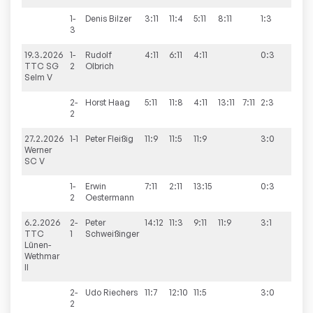
1-
Denis
Bilzer
3:11
11:4
5:11
8:11
1:3
3
19.3.2026
1-
Rudolf
4:11
6:11
4:11
0:3
0:10
TTC SG
2
Olbrich
Selm V
2-
Horst
Haag
5:11
11:8
4:11
13:11
7:11
2:3
2
27.2.2026
1-1
Peter
Fleißig
11:9
11:5
11:9
3:0
2:8
Werner
SC V
1-
Erwin
7:11
2:11
13:15
0:3
2
Oestermann
6.2.2026
2-
Peter
14:12
11:3
9:11
11:9
3:1
4:6
TTC
1
Schweißinger
Lünen-
Wethmar
II
2-
Udo
Riechers
11:7
12:10
11:5
3:0
2