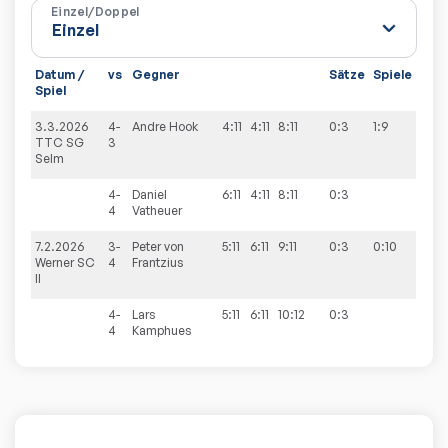
Einzel/Doppel
Datum /
vs
Gegner
Sätze
Spiele
Spiel
3.3.2026
4-
Andre
Hook
4:11
4:11
8:11
0:3
1:9
TTC SG
3
Selm
4-
Daniel
6:11
4:11
8:11
0:3
4
Vatheuer
7.2.2026
3-
Peter
von
5:11
6:11
9:11
0:3
0:10
Werner SC
4
Frantzius
II
4-
Lars
5:11
6:11
10:12
0:3
4
Kamphues