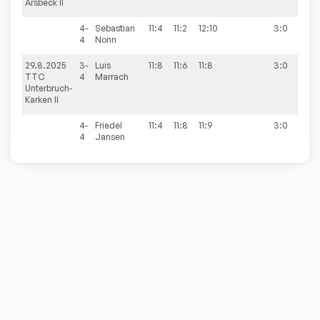
Arsbeck II
4-
Sebastian
11:4
11:2
12:10
3:0
4
Nonn
29.8.2025
3-
Luis
11:8
11:6
11:8
3:0
6:4
TTC
4
Marrach
Unterbruch-
Karken II
4-
Friedel
11:4
11:8
11:9
3:0
4
Jansen