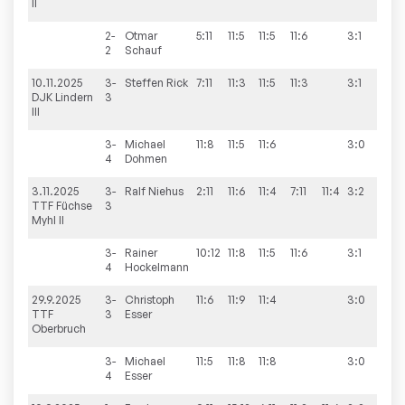
II
2-
Otmar
5:11
11:5
11:5
11:6
3:1
2
Schauf
10.11.2025
3-
Steffen
Rick
7:11
11:3
11:5
11:3
3:1
7:3
DJK Lindern
3
III
3-
Michael
11:8
11:5
11:6
3:0
4
Dohmen
3.11.2025
3-
Ralf
Niehus
2:11
11:6
11:4
7:11
11:4
3:2
5:5
TTF Füchse
3
Myhl II
3-
Rainer
10:12
11:8
11:5
11:6
3:1
4
Hockelmann
29.9.2025
3-
Christoph
11:6
11:9
11:4
3:0
10:
TTF
3
Esser
Oberbruch
3-
Michael
11:5
11:8
11:8
3:0
4
Esser