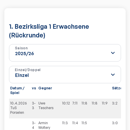
1. Bezirksliga 1 Erwachsene
(Rückrunde)
Saison
Einzel/Doppel
Datum /
vs
Gegner
Sätze
Sp
Spiel
10.4.2026
3-
Uwe
10:12
7:11
11:8
11:8
11:9
3:2
9:6
TuS
3
Teschers
Porselen
3-
Armin
11:3
11:4
11:5
3:0
4
Woltery