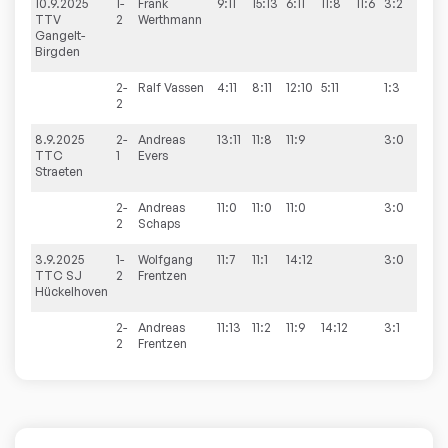
10.9.2025
1-
Frank
9:11
15:13
6:11
11:8
11:6
3:2
3:7
TTV
2
Werthmann
Gangelt-
Birgden
2-
Ralf
Vassen
4:11
8:11
12:10
5:11
1:3
2
8.9.2025
2-
Andreas
13:11
11:8
11:9
3:0
7:3
TTC
1
Evers
Straeten
2-
Andreas
11:0
11:0
11:0
3:0
2
Schaps
3.9.2025
1-
Wolfgang
11:7
11:1
14:12
3:0
7:3
TTC SJ
2
Frentzen
Hückelhoven
2-
Andreas
11:13
11:2
11:9
14:12
3:1
2
Frentzen