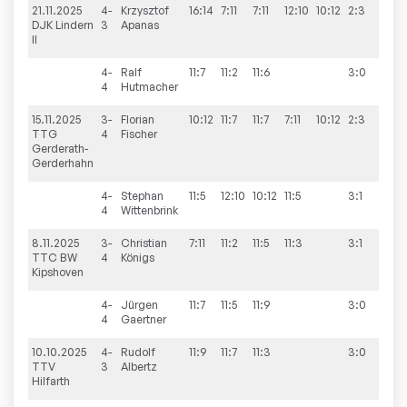
21.11.2025
4-
Krzysztof
16:14
7:11
7:11
12:10
10:12
2:3
7:3
DJK Lindern
3
Apanas
II
4-
Ralf
11:7
11:2
11:6
3:0
4
Hutmacher
15.11.2025
3-
Florian
10:12
11:7
11:7
7:11
10:12
2:3
1:9
TTG
4
Fischer
Gerderath-
Gerderhahn
4-
Stephan
11:5
12:10
10:12
11:5
3:1
4
Wittenbrink
8.11.2025
3-
Christian
7:11
11:2
11:5
11:3
3:1
6:4
TTC BW
4
Königs
Kipshoven
4-
Jürgen
11:7
11:5
11:9
3:0
4
Gaertner
10.10.2025
4-
Rudolf
11:9
11:7
11:3
3:0
8:2
TTV
3
Albertz
Hilfarth