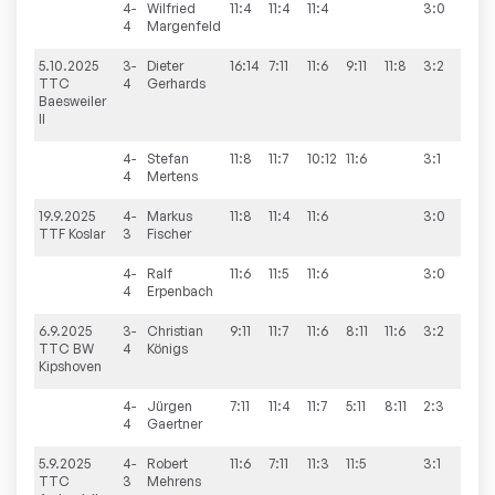
4-
Wilfried
11:4
11:4
11:4
3:0
4
Margenfeld
5.10.2025
3-
Dieter
16:14
7:11
11:6
9:11
11:8
3:2
7:3
TTC
4
Gerhards
Baesweiler
II
4-
Stefan
11:8
11:7
10:12
11:6
3:1
4
Mertens
19.9.2025
4-
Markus
11:8
11:4
11:6
3:0
7:3
TTF Koslar
3
Fischer
4-
Ralf
11:6
11:5
11:6
3:0
4
Erpenbach
6.9.2025
3-
Christian
9:11
11:7
11:6
8:11
11:6
3:2
4:6
TTC BW
4
Königs
Kipshoven
4-
Jürgen
7:11
11:4
11:7
5:11
8:11
2:3
4
Gaertner
5.9.2025
4-
Robert
11:6
7:11
11:3
11:5
3:1
7:3
TTC
3
Mehrens