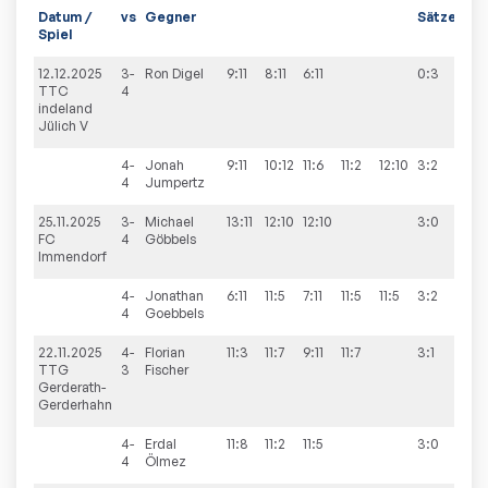
Datum /
vs
Gegner
Sätze
Spi
Spiel
12.12.2025
3-
Ron
Digel
9:11
8:11
6:11
0:3
5:5
TTC
4
indeland
Jülich V
4-
Jonah
9:11
10:12
11:6
11:2
12:10
3:2
4
Jumpertz
25.11.2025
3-
Michael
13:11
12:10
12:10
3:0
5:5
FC
4
Göbbels
Immendorf
4-
Jonathan
6:11
11:5
7:11
11:5
11:5
3:2
4
Goebbels
22.11.2025
4-
Florian
11:3
11:7
9:11
11:7
3:1
6:4
TTG
3
Fischer
Gerderath-
Gerderhahn
4-
Erdal
11:8
11:2
11:5
3:0
4
Ölmez