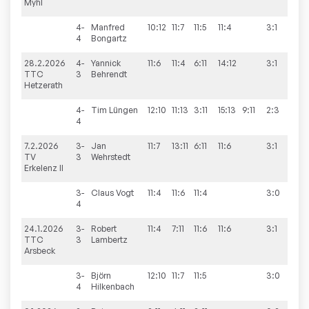
Myhl
4-
Manfred
10:12
11:7
11:5
11:4
3:1
4
Bongartz
28.2.2026
4-
Yannick
11:6
11:4
6:11
14:12
3:1
9:5
TTC
3
Behrendt
Hetzerath
4-
Tim
Lüngen
12:10
11:13
3:11
15:13
9:11
2:3
4
7.2.2026
3-
Jan
11:7
13:11
6:11
11:6
3:1
9:
TV
3
Wehrstedt
Erkelenz II
3-
Claus
Vogt
11:4
11:6
11:4
3:0
4
24.1.2026
3-
Robert
11:4
7:11
11:6
11:6
3:1
5:9
TTC
3
Lambertz
Arsbeck
3-
Björn
12:10
11:7
11:5
3:0
4
Hilkenbach