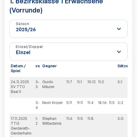
1. Bezirksklasse 1 Erwachsene
(Vorrunde)
Saison
Einzel/Doppel
Datum /
vs
Gegner
Sätze
Spi
Spiel
24.11.2025
3-
Guido
11:7
11:1
10:12
11:2
3:1
4:6
SV TTC
3
Mäurer
Baal II
3-
Kevin
Kroyer
5:11
9:11
11:4
18:16
11:5
3:2
4
17.11.2025
1-
Stephan
11:6
11:5
11:8
3:0
4:6
TTG
2
Wittenbrink
Gerderath-
Gerderhahn