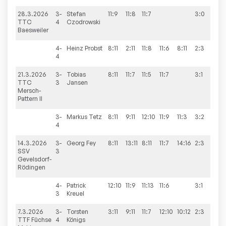
28.3.2026
3-
Stefan
11:9
11:8
11:7
3:0
9:6
TTC
4
Czodrowski
Baesweiler
4-
Heinz
Probst
8:11
2:11
11:8
11:6
8:11
2:3
4
21.3.2026
3-
Tobias
8:11
11:7
11:5
11:7
3:1
9:6
TTC
3
Jansen
Mersch-
Pattern II
3-
Markus
Tetz
8:11
9:11
12:10
11:9
11:3
3:2
4
14.3.2026
3-
Georg
Fey
8:11
13:11
8:11
11:7
14:16
2:3
7:9
SSV
3
Gevelsdorf-
Rödingen
4-
Patrick
12:10
11:9
11:13
11:6
3:1
3
Kreuel
7.3.2026
3-
Torsten
3:11
9:11
11:7
12:10
10:12
2:3
9:6
TTF Füchse
4
Königs