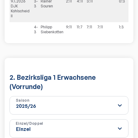
9.1.2026
3-
Rainer
2:11
4:11
3:11
0:3
4:
DJK
3
Souren
Kohlscheid
II
4-
Philipp
9:11
11:7
7:11
7:11
1:3
3
Siebenkotten
2. Bezirksliga 1 Erwachsene
(Vorrunde)
Saison
Einzel/Doppel