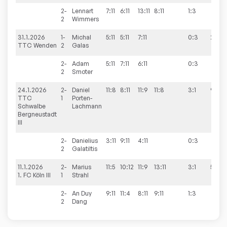
2-
Lennart
7:11
6:11
13:11
8:11
1:3
2
Wimmers
31.1.2026
1-
Michal
5:11
5:11
7:11
0:3
2:9
TTC Wenden
2
Galas
2-
Adam
5:11
7:11
6:11
0:3
2
Smoter
24.1.2026
2-
Daniel
11:8
8:11
11:9
11:8
3:1
9:5
TTC
1
Porten-
Schwalbe
Lachmann
Bergneustadt
III
2-
Danielius
3:11
9:11
4:11
0:3
2
Galatiltis
11.1.2026
2-
Marius
11:5
10:12
11:9
13:11
3:1
5:9
1. FC Köln III
1
Strahl
2-
An Duy
9:11
11:4
8:11
9:11
1:3
2
Dang