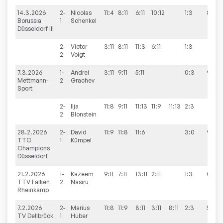
14.3.2026
2-
Nicolas
11:4
8:11
6:11
10:12
1:3
8:8
Borussia
1
Schenkel
Düsseldorf III
2-
Victor
3:11
8:11
11:3
6:11
1:3
2
Voigt
7.3.2026
1-
Andrei
3:11
9:11
5:11
0:3
9:4
Mettmann-
2
Grachev
Sport
2-
Ilja
11:8
9:11
11:13
11:9
11:13
2:3
2
Blonstein
28.2.2026
2-
David
11:9
11:8
11:6
3:0
9:0
TTC
1
Kümpel
Champions
Düsseldorf
21.2.2026
1-
Kazeem
9:11
7:11
13:11
2:11
1:3
0:9
TTV Falken
2
Nasiru
Rheinkamp
7.2.2026
2-
Marius
11:8
11:9
8:11
3:11
8:11
2:3
5:9
TV Dellbrück
1
Huber