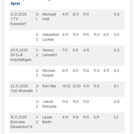
Spiel
6.12.2025
2-
Michael
4:11
8:11
9:11
0:3
3:9
TTV
1
Holt
Ronsdorf
2-
Sebastian
4:11
11:9
9:11
11:3
6:11
2:3
2
Luckey
29.11.2025
1-
Yannic
7:11
5:11
4:11
0:3
5:9
SV DJK
2
Lennertz
Holzbüttgen
2-
Nicolas
6:11
6:11
11:6
11:3
4:11
2:3
2
Kasper
22.11.2025
2-
Ran
Wei
14:12
12:10
4:11
11:3
3:1
9:2
TuS Wickrath
1
2-
Jakub
11:0
11:0
11:0
3:0
2
Reliszka
15.11.2025
1-
Lasse
4:11
11:8
9:11
5:11
1:3
8:8
Borussia
2
Barth
Düsseldorf III