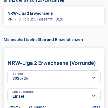
Bilanz der Saison
25/26
(
Einzel
)
NRW-Liga 2 Erwachsene
VR:
7
:
13
| RR:
3
:
15
| gesamt:
10
:
28
Mannschaftseinsätze und Einzelbilanzen
NRW-Liga 2 Erwachsene (Vorrunde)
Saison
Einzel/Doppel
Datum /
vs
Gegner
Sätze
Spi