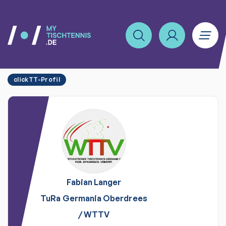
clickTT-Profil
Fabian
Langer
TuRa Germania Oberdrees
/
WTTV