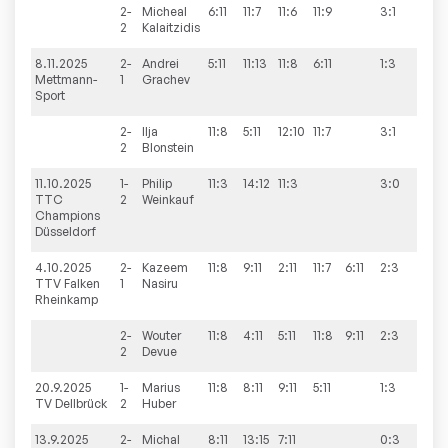
2-
Micheal
6:11
11:7
11:6
11:9
3:1
2
Kalaitzidis
8.11.2025
2-
Andrei
5:11
11:13
11:8
6:11
1:3
9:6
Mettmann-
1
Grachev
Sport
2-
Ilja
11:8
5:11
12:10
11:7
3:1
2
Blonstein
11.10.2025
1-
Philip
11:3
14:12
11:3
3:0
9:0
TTC
2
Weinkauf
Champions
Düsseldorf
4.10.2025
2-
Kazeem
11:8
9:11
2:11
11:7
6:11
2:3
9:3
TTV Falken
1
Nasiru
Rheinkamp
2-
Wouter
11:8
4:11
5:11
11:8
9:11
2:3
2
Devue
20.9.2025
1-
Marius
11:8
8:11
9:11
5:11
1:3
1:9
TV Dellbrück
2
Huber
13.9.2025
2-
Michal
8:11
13:15
7:11
0:3
8:8