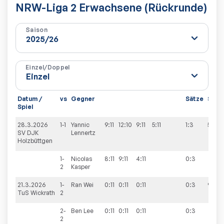
NRW-Liga 2 Erwachsene (Rückrunde)
Saison
Einzel/Doppel
Datum /
vs
Gegner
Sätze
Spiel
Spiel
28.3.2026
1-1
Yannic
9:11
12:10
9:11
5:11
1:3
5:9
SV DJK
Lennertz
Holzbüttgen
1-
Nicolas
8:11
9:11
4:11
0:3
2
Kasper
21.3.2026
1-
Ran
Wei
0:11
0:11
0:11
0:3
9:5
TuS Wickrath
2
2-
Ben
Lee
0:11
0:11
0:11
0:3
2