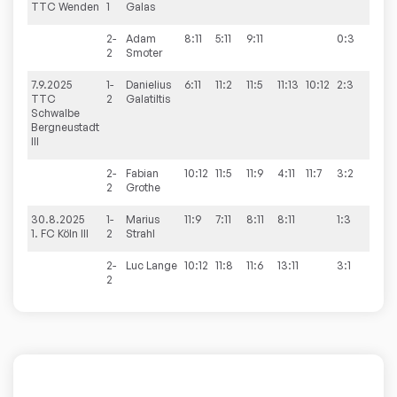
TTC Wenden
1
Galas
2-
Adam
8:11
5:11
9:11
0:3
2
Smoter
7.9.2025
1-
Danielius
6:11
11:2
11:5
11:13
10:12
2:3
8:8
TTC
2
Galatiltis
Schwalbe
Bergneustadt
III
2-
Fabian
10:12
11:5
11:9
4:11
11:7
3:2
2
Grothe
30.8.2025
1-
Marius
11:9
7:11
8:11
8:11
1:3
8:8
1. FC Köln III
2
Strahl
2-
Luc
Lange
10:12
11:8
11:6
13:11
3:1
2