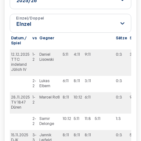
Einzel/Doppel
Datum /
vs
Gegner
Sätze
Spiel
Spiel
12.12.2025
1-
Daniel
5:11
4:11
9:11
0:3
3:9
TTC
2
Lisowski
indeland
Jülich IV
2-
Lukas
6:11
8:11
3:11
0:3
2
Elbern
28.11.2025
1-
Marcel
Roß
8:11
10:12
6:11
0:3
9:4
TV 1847
2
Düren
2-
Samir
10:12
5:11
11:8
5:11
1:3
2
Delonge
15.11.2025
3-
Jannik
8:11
8:11
8:11
0:3
5:9
DJK
3
Leifeld