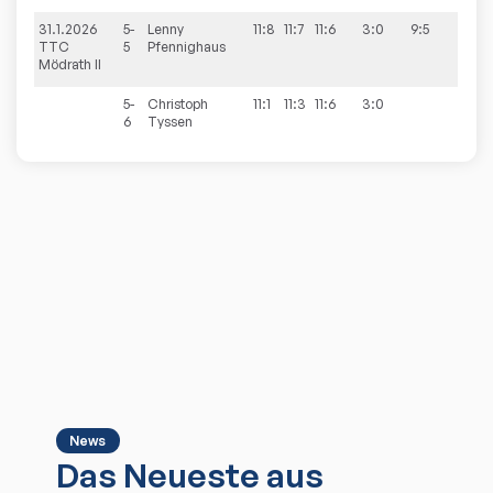
31.1.2026
5-
Lenny
11:8
11:7
11:6
3:0
9:5
TTC
5
Pfennighaus
Mödrath II
5-
Christoph
11:1
11:3
11:6
3:0
6
Tyssen
News
Das Neueste aus