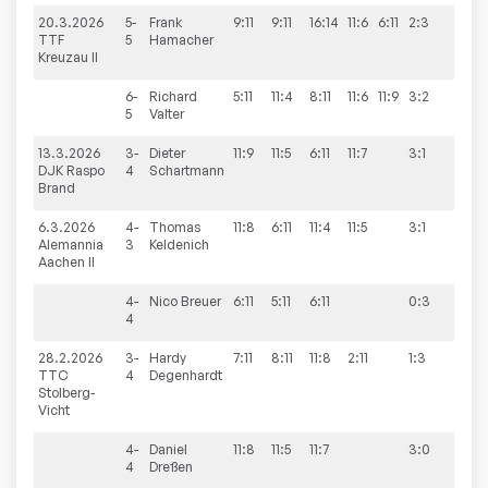
20.3.2026
5-
Frank
9:11
9:11
16:14
11:6
6:11
2:3
5:9
TTF
5
Hamacher
Kreuzau II
6-
Richard
5:11
11:4
8:11
11:6
11:9
3:2
5
Valter
13.3.2026
3-
Dieter
11:9
11:5
6:11
11:7
3:1
9:0
DJK Raspo
4
Schartmann
Brand
6.3.2026
4-
Thomas
11:8
6:11
11:4
11:5
3:1
8:8
Alemannia
3
Keldenich
Aachen II
4-
Nico
Breuer
6:11
5:11
6:11
0:3
4
28.2.2026
3-
Hardy
7:11
8:11
11:8
2:11
1:3
7:9
TTC
4
Degenhardt
Stolberg-
Vicht
4-
Daniel
11:8
11:5
11:7
3:0
4
Dreßen