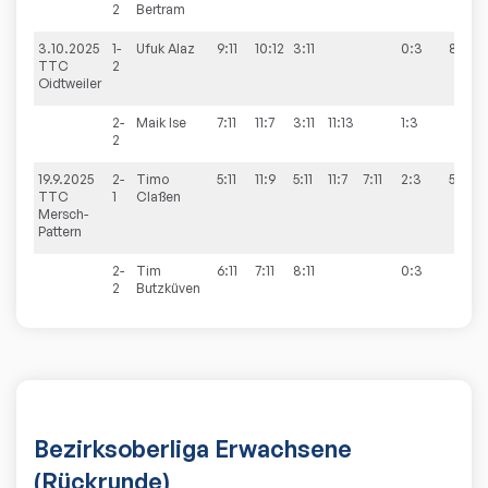
2
Bertram
3.10.2025
1-
Ufuk
Alaz
9:11
10:12
3:11
0:3
8:8
TTC
2
Oidtweiler
2-
Maik
Ise
7:11
11:7
3:11
11:13
1:3
2
19.9.2025
2-
Timo
5:11
11:9
5:11
11:7
7:11
2:3
5:9
TTC
1
Claßen
Mersch-
Pattern
2-
Tim
6:11
7:11
8:11
0:3
2
Butzküven
Bezirksoberliga Erwachsene
(Rückrunde)