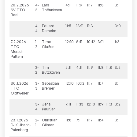
20.2.2026
4-
Lars
4:11
11:9
11:7
11:8
3:1
9:7
SV TTC
3
Thönnissen
Baal
4-
Eduard
11:5
13:11
11:3
3:0
4
Derheim
7.2.2026
1-
Timo
12:10
8:11
10:12
3:11
1:3
5:9
TTC
2
Claßen
Mersch-
Pattern
2-
Tim
2:11
4:11
11:9
11:8
11:8
3:2
2
Butzküven
30.1.2026
3-
Sebastian
12:10
10:12
11:7
11:7
3:1
8:8
TTC
3
Bremer
Oidtweiler
3-
Jens
7:11
11:13
12:10
11:9
11:3
3:2
4
Paulßen
23.1.2026
2-
Christian
11:8
7:11
11:7
11:4
3:1
9:7
DJK Übach-
1
Gilman
Palenberg