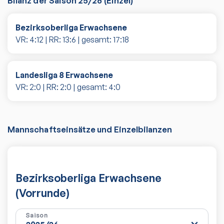
Bilanz der Saison
25/26
(
Einzel
)
Bezirksoberliga Erwachsene
VR:
4
:
12
| RR:
13
:
6
| gesamt:
17
:
18
Landesliga 8 Erwachsene
VR:
2
:
0
| RR:
2
:
0
| gesamt:
4
:
0
Mannschaftseinsätze und Einzelbilanzen
Bezirksoberliga Erwachsene
(Vorrunde)
Saison