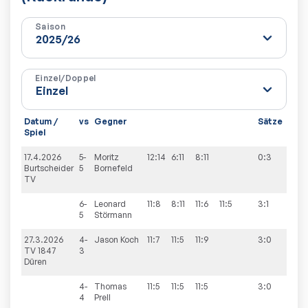
Saison
Einzel/Doppel
Datum /
vs
Gegner
Sätze
Spie
Spiel
17.4.2026
5-
Moritz
12:14
6:11
8:11
0:3
5:9
Burtscheider
5
Bornefeld
TV
6-
Leonard
11:8
8:11
11:6
11:5
3:1
5
Störmann
27.3.2026
4-
Jason
Koch
11:7
11:5
11:9
3:0
9:5
TV 1847
3
Düren
4-
Thomas
11:5
11:5
11:5
3:0
4
Prell