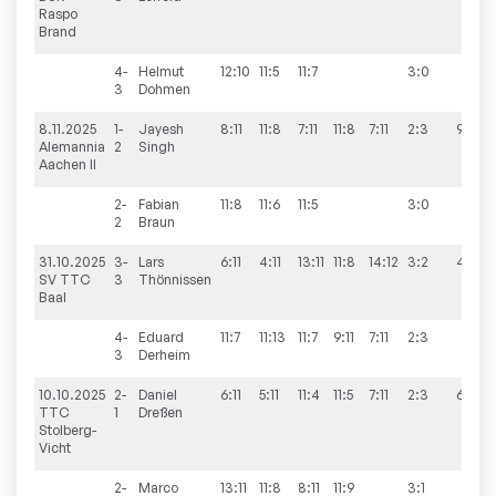
Raspo
Brand
4-
Helmut
12:10
11:5
11:7
3:0
3
Dohmen
8.11.2025
1-
Jayesh
8:11
11:8
7:11
11:8
7:11
2:3
9:5
Alemannia
2
Singh
Aachen II
2-
Fabian
11:8
11:6
11:5
3:0
2
Braun
31.10.2025
3-
Lars
6:11
4:11
13:11
11:8
14:12
3:2
4:9
SV TTC
3
Thönnissen
Baal
4-
Eduard
11:7
11:13
11:7
9:11
7:11
2:3
3
Derheim
10.10.2025
2-
Daniel
6:11
5:11
11:4
11:5
7:11
2:3
6:9
TTC
1
Dreßen
Stolberg-
Vicht
2-
Marco
13:11
11:8
8:11
11:9
3:1