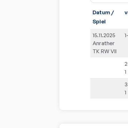
Datum /
v
Spiel
15.11.2025
1
Anrather
TK RW VII
2
1
3
1