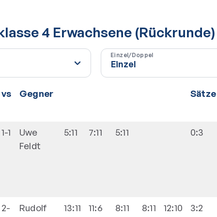
sklasse 4 Erwachsene (Rückrunde)
Einzel/Doppel
vs
Gegner
Sätze
1-1
Uwe
5:11
7:11
5:11
0:3
Feldt
2-
Rudolf
13:11
11:6
8:11
8:11
12:10
3:2