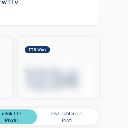
/
WTTV
TTR-Wert
1234
clickTT-
myTischtennis-
Profil
Profil