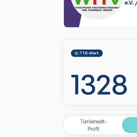
e.V.
Q-TTR-Wert
1328
Turnierwelt-
Profil