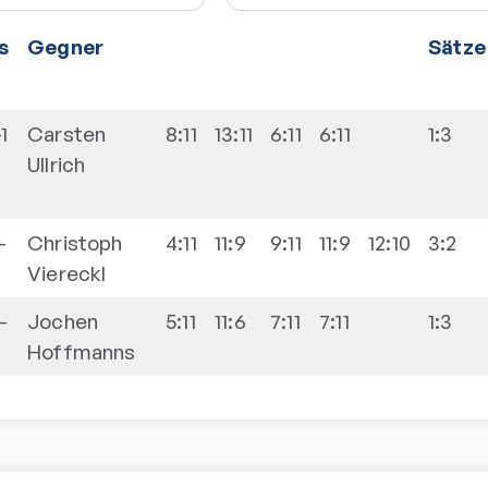
s
Gegner
Sätze
-1
Carsten
8:11
13:11
6:11
6:11
1:3
Ullrich
-
Christoph
4:11
11:9
9:11
11:9
12:10
3:2
Viereckl
-
Jochen
5:11
11:6
7:11
7:11
1:3
Hoffmanns