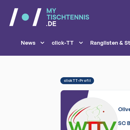
News
click-TT
Ranglisten & St
clickTT-Profil
Oliv
SC B