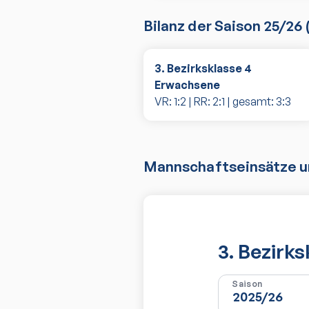
Bilanz der Saison
25/26
3. Bezirksklasse 4
Erwachsene
VR:
1
:
2
| RR:
2
:
1
| gesamt:
3
:
3
Mannschaftseinsätze un
3. Bezirk
Saison