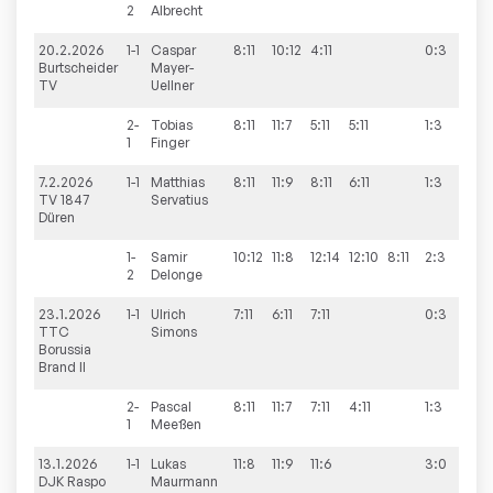
2
Albrecht
20.2.2026
1-1
Caspar
8:11
10:12
4:11
0:3
4:
Burtscheider
Mayer-
TV
Uellner
2-
Tobias
8:11
11:7
5:11
5:11
1:3
1
Finger
7.2.2026
1-1
Matthias
8:11
11:9
8:11
6:11
1:3
2:9
TV 1847
Servatius
Düren
1-
Samir
10:12
11:8
12:14
12:10
8:11
2:3
2
Delonge
23.1.2026
1-1
Ulrich
7:11
6:11
7:11
0:3
7:9
TTC
Simons
Borussia
Brand II
2-
Pascal
8:11
11:7
7:11
4:11
1:3
1
Meeßen
13.1.2026
1-1
Lukas
11:8
11:9
11:6
3:0
8:
DJK Raspo
Maurmann