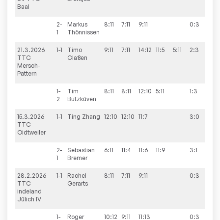
Baal
2-
Markus
8:11
7:11
9:11
0:3
1
Thönnissen
21.3.2026
1-1
Timo
9:11
7:11
14:12
11:5
5:11
2:3
3:
TTC
Claßen
Mersch-
Pattern
1-
Tim
8:11
8:11
12:10
5:11
1:3
2
Butzküven
15.3.2026
1-1
Ting
Zhang
12:10
12:10
11:7
3:0
7:9
TTC
Oidtweiler
2-
Sebastian
6:11
11:4
11:6
11:9
3:1
1
Bremer
28.2.2026
1-1
Rachel
8:11
7:11
9:11
0:3
4:
TTC
Gerarts
indeland
Jülich IV
1-
Roger
10:12
9:11
11:13
0:3