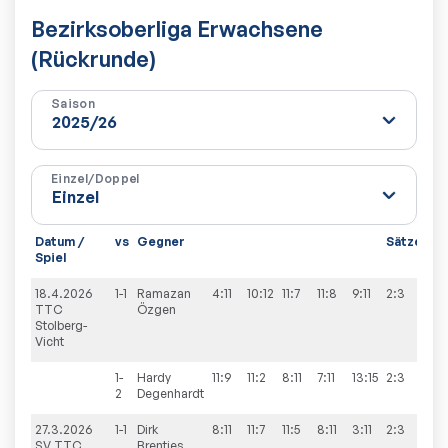
Bezirksoberliga Erwachsene
(Rückrunde)
Saison
Einzel/Doppel
Datum /
vs
Gegner
Sätze
Sp
Spiel
18.4.2026
1-1
Ramazan
4:11
10:12
11:7
11:8
9:11
2:3
7:9
TTC
Özgen
Stolberg-
Vicht
1-
Hardy
11:9
11:2
8:11
7:11
13:15
2:3
2
Degenhardt
27.3.2026
1-1
Dirk
8:11
11:7
11:5
8:11
3:11
2:3
5:9
SV TTC
Brentjes