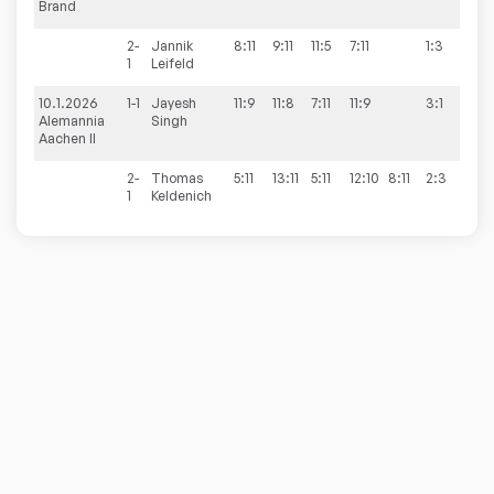
Brand
2-
Jannik
8:11
9:11
11:5
7:11
1:3
1
Leifeld
10.1.2026
1-1
Jayesh
11:9
11:8
7:11
11:9
3:1
7:9
Alemannia
Singh
Aachen II
2-
Thomas
5:11
13:11
5:11
12:10
8:11
2:3
1
Keldenich