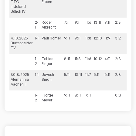
TTC
Elbern
indeland
Jülich IV
2-
Roger
7:11
9:11
11:6
13:11
9:11
2:3
1
Albrecht
4.10.2025
1-1
Paul
Römer
9:11
9:11
11:8
12:10
11:9
3:2
6:9
Burtscheider
TV
1-
Tobias
8:11
11:8
11:6
10:12
4:11
2:3
2
Finger
30.8.2025
1-1
Jayesh
5:11
13:11
11:7
5:11
6:11
2:3
2:9
Alemannia
Singh
Aachen II
1-
Tjorge
9:11
8:11
7:11
0:3
2
Meyer