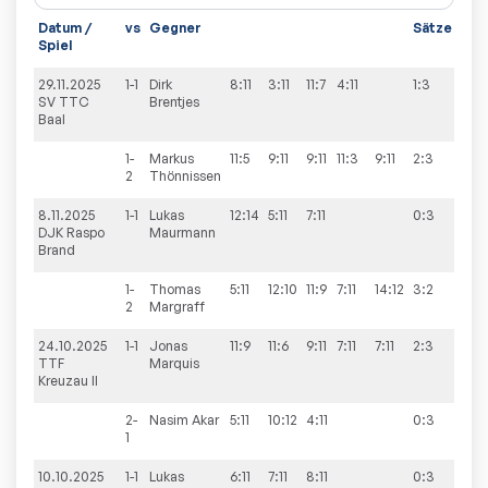
Datum /
vs
Gegner
Sätze
Spi
Spiel
29.11.2025
1-1
Dirk
8:11
3:11
11:7
4:11
1:3
2:9
SV TTC
Brentjes
Baal
1-
Markus
11:5
9:11
9:11
11:3
9:11
2:3
2
Thönnissen
8.11.2025
1-1
Lukas
12:14
5:11
7:11
0:3
9:5
DJK Raspo
Maurmann
Brand
1-
Thomas
5:11
12:10
11:9
7:11
14:12
3:2
2
Margraff
24.10.2025
1-1
Jonas
11:9
11:6
9:11
7:11
7:11
2:3
1:9
TTF
Marquis
Kreuzau II
2-
Nasim
Akar
5:11
10:12
4:11
0:3
1
10.10.2025
1-1
Lukas
6:11
7:11
8:11
0:3
3:9