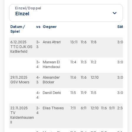
Einzel/Doppel
Datum /
vs
Gegner
Sätze
Spiel
6.12.2025
3-
Anas
Atrari
13:11
11:6
11:8
3:0
9
TTC DJK GS
3
Kaßlerfeld
3-
Marwan
El
11:4
11:3
11:2
3:0
4
Hamdaoui
29.11.2025
4-
Alexander
11:6
11:6
12:10
3:0
1
GSV Moers
3
Böcker
4-
Daniil
Derki
11:5
11:9
11:5
3:0
4
22.11.2025
2-
Elias
Theves
7:11
6:11
12:10
11:6
5:11
2:3
TV
4
Kaldenhausen
II