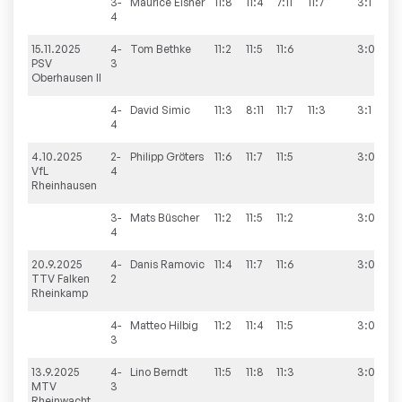
3-
Maurice
Elsner
11:8
11:4
7:11
11:7
3:1
4
15.11.2025
4-
Tom
Bethke
11:2
11:5
11:6
3:0
1
PSV
3
Oberhausen II
4-
David
Simic
11:3
8:11
11:7
11:3
3:1
4
4.10.2025
2-
Philipp
Gröters
11:6
11:7
11:5
3:0
1
VfL
4
Rheinhausen
3-
Mats
Büscher
11:2
11:5
11:2
3:0
4
20.9.2025
4-
Danis
Ramovic
11:4
11:7
11:6
3:0
1
TTV Falken
2
Rheinkamp
4-
Matteo
Hilbig
11:2
11:4
11:5
3:0
3
13.9.2025
4-
Lino
Berndt
11:5
11:8
11:3
3:0
1
MTV
3
Rheinwacht