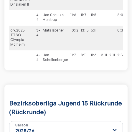
Dinslaken II
4-
Jan
Schulze
11:6
11:7
11:5
3:0
4
Horstrup
6.9.2025
3-
Mats
Isbaner
10:12
13:15
6:11
0:3
1
TTSC
4
Olympia
Mülheim
4-
Jan
11:7
8:11
11:6
3:11
2:11
2:3
4
Schellenberger
Bezirksoberliga Jugend 15 Rückrunde
(Rückrunde)
Saison