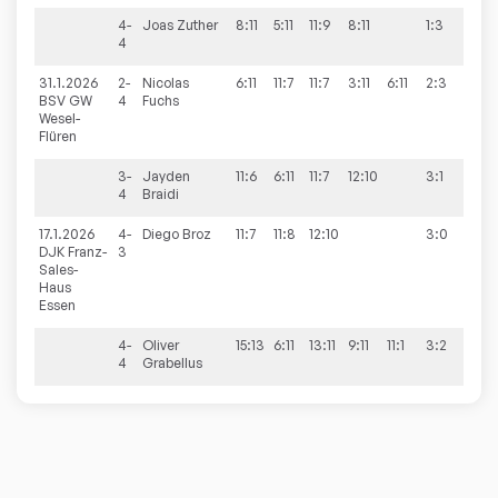
4-
Joas
Zuther
8:11
5:11
11:9
8:11
1:3
4
31.1.2026
2-
Nicolas
6:11
11:7
11:7
3:11
6:11
2:3
3:7
BSV GW
4
Fuchs
Wesel-
Flüren
3-
Jayden
11:6
6:11
11:7
12:10
3:1
4
Braidi
17.1.2026
4-
Diego
Broz
11:7
11:8
12:10
3:0
9:1
DJK Franz-
3
Sales-
Haus
Essen
4-
Oliver
15:13
6:11
13:11
9:11
11:1
3:2
4
Grabellus