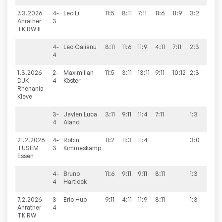
7.3.2026
4-
Leo
Li
11:5
8:11
7:11
11:6
11:9
3:2
4:6
Anrather
3
TK RW II
4-
Leo
Calianu
8:11
11:6
11:9
4:11
7:11
2:3
4
1.3.2026
2-
Maximilian
11:5
3:11
13:11
9:11
10:12
2:3
0:1
DJK
4
Köster
Rhenania
Kleve
3-
Jaylen Luca
3:11
9:11
11:4
7:11
1:3
4
Aland
21.2.2026
4-
Robin
11:2
11:3
11:4
3:0
7:3
TUSEM
3
Kimmeskamp
Essen
4-
Bruno
11:6
9:11
9:11
8:11
1:3
4
Hartlock
7.2.2026
3-
Eric
Huo
9:11
4:11
11:9
8:11
1:3
1:9
Anrather
4
TK RW