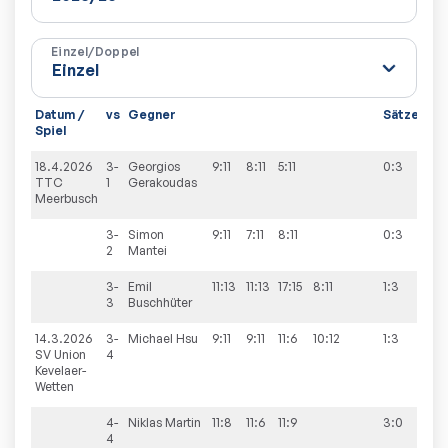
Einzel/Doppel
Datum /
vs
Gegner
Sätze
Spi
Spiel
18.4.2026
3-
Georgios
9:11
8:11
5:11
0:3
1:9
TTC
1
Gerakoudas
Meerbusch
3-
Simon
9:11
7:11
8:11
0:3
2
Mantei
3-
Emil
11:13
11:13
17:15
8:11
1:3
3
Buschhüter
14.3.2026
3-
Michael
Hsu
9:11
9:11
11:6
10:12
1:3
5:5
SV Union
4
Kevelaer-
Wetten
4-
Niklas
Martin
11:8
11:6
11:9
3:0
4