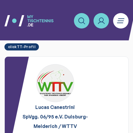
clickTT-Profil
Lucas
Canestrini
SpVgg. 06/95 e.V. Duisburg-
Meiderich
/
WTTV