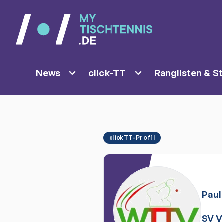
News
click-TT
Ranglisten & St
clickTT-Profil
Paul
SV 