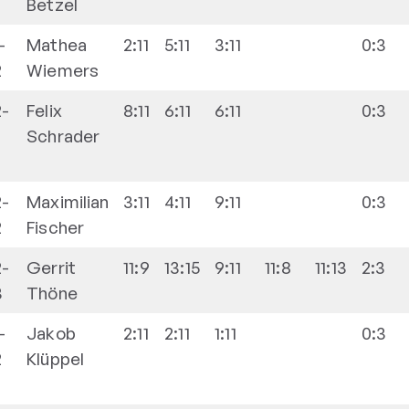
Betzel
-
Mathea
2:11
5:11
3:11
0:3
2
Wiemers
2-
Felix
8:11
6:11
6:11
0:3
Schrader
2-
Maximilian
3:11
4:11
9:11
0:3
2
Fischer
2-
Gerrit
11:9
13:15
9:11
11:8
11:13
2:3
3
Thöne
-
Jakob
2:11
2:11
1:11
0:3
2
Klüppel