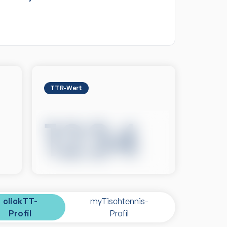
TTR-Wert
1234
clickTT-
myTischtennis-
Profil
Profil