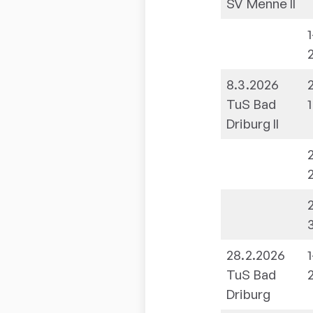
SV Menne II
1
8.3.2026
TuS Bad
1
Driburg II
28.2.2026
1
TuS Bad
Driburg