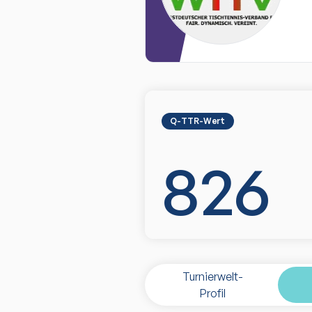
Q-TTR-Wert
826
Turnierwelt-
Profil