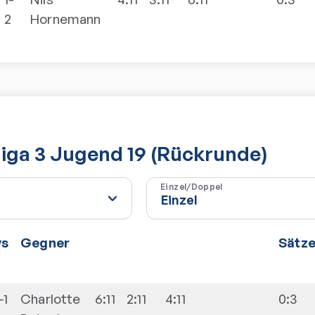
2
Hornemann
sliga 3 Jugend 19 (Rückrunde)
Einzel/Doppel
vs
Gegner
Sätz
-1
Charlotte
6:11
2:11
4:11
0:3