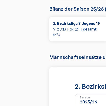
Bilanz der Saison
25/26
2. Bezirksliga 3 Jugend 19
VR:
3
:
13
| RR:
2
:
11
| gesamt:
5
:
24
Mannschaftseinsätze un
2. Bezirk
Saison