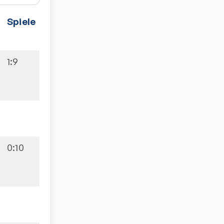
Spiele
1:9
0:10