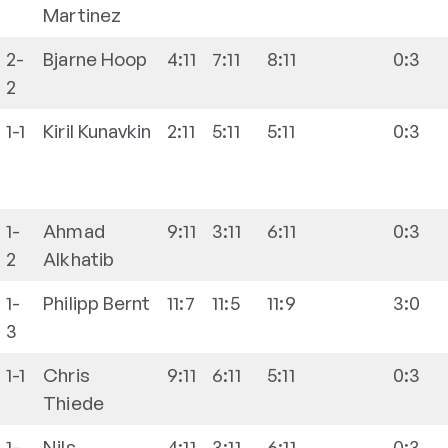
Martinez
2-
Bjarne
Hoop
4:11
7:11
8:11
0:3
2
1-1
Kiril
Kunavkin
2:11
5:11
5:11
0:3
1-
Ahmad
9:11
3:11
6:11
0:3
2
Alkhatib
1-
Philipp
Bernt
11:7
11:5
11:9
3:0
3
1-1
Chris
9:11
6:11
5:11
0:3
Thiede
1-
Nils
4:11
3:11
6:11
0:3