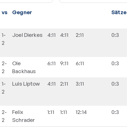
vs
Gegner
Sätze
1-
Joel
Dierkes
4:11
4:11
2:11
0:3
2
2-
Ole
6:11
9:11
6:11
0:3
2
Backhaus
1-
Luis
Liptow
4:11
2:11
3:11
0:3
2
2-
Felix
1:11
1:11
12:14
0:3
2
Schrader