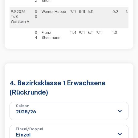
2
Stich
9.9.2025
3-
Werner
Happe
7:11
8:11
6:11
0:3
1:9
TuS
3
Warstein V
3-
Franz
11:4
9:11
8:11
7:11
1:3
4
Steinmann
4. Bezirksklasse 1 Erwachsene
(Rückrunde)
Saison
Einzel/Doppel