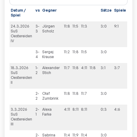
Datum /
vs
Gegner
Sätze
Spiele
Spiel
24.3.2026
3-
Jürgen
11:8
11:5
11:3
3:0
9:1
SuS
3
Scholz
Oestereiden
IV
3-
Sergej
11:2
11:8
11:5
3:0
4
Krause
18.3.2026
1-
Alexander
11:7
11:8
4:11
11:8
3:1
3:7
SuS
2
Stich
Oestereiden
II
2-
Olaf
11:8
11:8
11:7
3:0
2
Zumbrink
3.3.2026
2-
Alexa
4:11
8:11
8:11
0:3
4:6
SuS
1
Farke
Oestereiden
III
2-
Sabrina
11:4
11:9
11:4
3:0