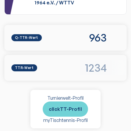
1964 e.V.
/
WTTV
963
Q-TTR-Wert
1234
TTR-Wert
Turnierwelt-Profil
clickTT-Profil
myTischtennis-Profil