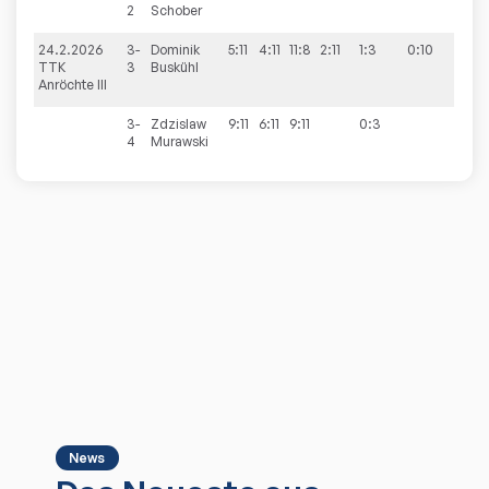
2
Schober
24.2.2026
3-
Dominik
5:11
4:11
11:8
2:11
1:3
0:10
TTK
3
Buskühl
Anröchte III
3-
Zdzislaw
9:11
6:11
9:11
0:3
4
Murawski
News