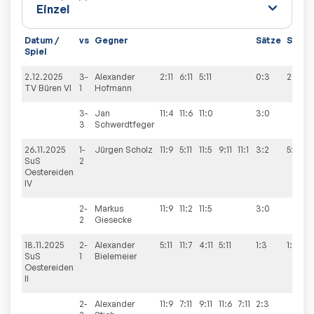
Datum /
vs
Gegner
Sätze
Spiele
Spiel
2.12.2025
3-
Alexander
2:11
6:11
5:11
0:3
2:8
TV Büren VI
1
Hofmann
3-
Jan
11:4
11:6
11:0
3:0
3
Schwerdtfeger
26.11.2025
1-
Jürgen
Scholz
11:9
5:11
11:5
9:11
11:1
3:2
5:5
SuS
2
Oestereiden
IV
2-
Markus
11:9
11:2
11:5
3:0
2
Giesecke
18.11.2025
2-
Alexander
5:11
11:7
4:11
5:11
1:3
1:9
SuS
1
Bielemeier
Oestereiden
II
2-
Alexander
11:9
7:11
9:11
11:6
7:11
2:3