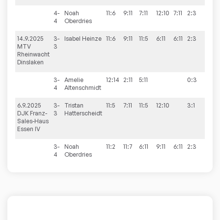
4-
Noah
11:6
9:11
7:11
12:10
7:11
2:3
4
Oberdries
14.9.2025
3-
Isabel
Heinze
11:6
9:11
11:5
6:11
6:11
2:3
2:8
MTV
3
Rheinwacht
Dinslaken
3-
Amelie
12:14
2:11
5:11
0:3
4
Altenschmidt
6.9.2025
3-
Tristan
11:5
7:11
11:5
12:10
3:1
5:5
DJK Franz-
3
Hatterscheidt
Sales-Haus
Essen IV
3-
Noah
11:2
11:7
6:11
9:11
6:11
2:3
4
Oberdries