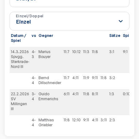
Einzel/Doppel
Datum /
vs
Gegner
Sätze
Spiele
Spiel
14.3.2026
4-
Marius
11:7
10:12
11:3
11:8
3:1
9:1
Spvgg.
3
Bouyer
Sterkrade-
Nord III
4-
Bernd
11:7
4:11
11:9
9:11
11:8
3:2
4
Dillschneider
22.2.2026
3-
Guido
6:11
4:11
11:8
8:11
1:3
0:10
SV
4
Emmerichs
Millingen
III
4-
Matthias
11:8
12:10
9:11
4:11
3:11
2:3
4
Griebler