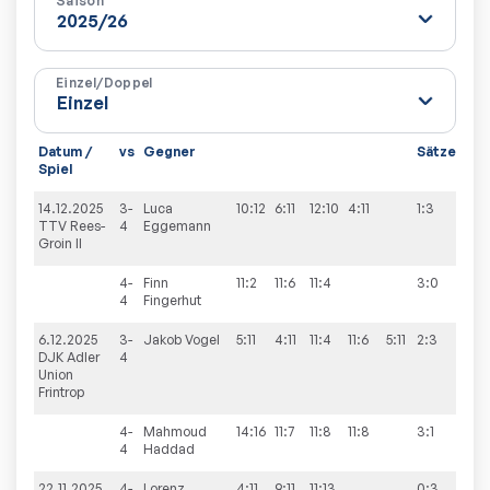
Saison
Einzel/Doppel
Datum /
vs
Gegner
Sätze
Spi
Spiel
14.12.2025
3-
Luca
10:12
6:11
12:10
4:11
1:3
7:3
TTV Rees-
4
Eggemann
Groin II
4-
Finn
11:2
11:6
11:4
3:0
4
Fingerhut
6.12.2025
3-
Jakob
Vogel
5:11
4:11
11:4
11:6
5:11
2:3
6:4
DJK Adler
4
Union
Frintrop
4-
Mahmoud
14:16
11:7
11:8
11:8
3:1
4
Haddad
22.11.2025
4-
Lorenz
4:11
9:11
11:13
0:3
1:9