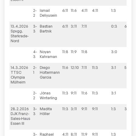
2-
Ismail
6:11
11:6
4:11
4:11
1:3
2
Deliyusein
13.4.2026
3-
Bastian
6:11
3:11
7:11
0:3
6:4
Spvgg.
3
Bartnik
Sterkrade-
Nord
4-
Noyan
11:8
11:9
11:8
3:0
3
Kahraman
14.3.2026
2-
Diego
11:6
12:10
7:11
11:3
3:1
5:5
TTSC
1
Holtermann
Olympia
Garcia
Mülheim
2-
Jónas
11:3
9:11
11:6
11:3
3:1
2
Winterling
28.2.2026
3-
Madita
11:3
3:11
9:11
9:11
1:3
3:7
DJK Franz-
3
Höller
Sales-Haus
Essen III
3-
Raphael
4:11
8:11
11:9
9:11
1:3