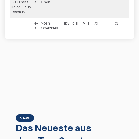
DJK Franz-
3
Chen
Sales-Haus
Essen IV
4-
Noah
11:8
6:11
9:11
7:11
1:3
3
Oberdries
News
Das Neueste aus