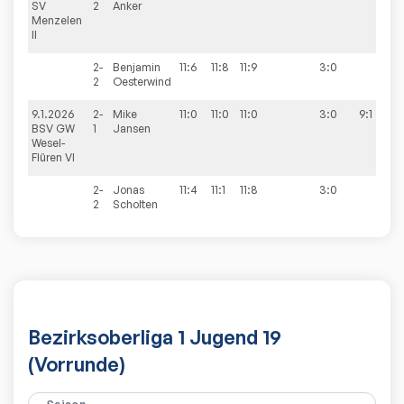
SV
2
Anker
Menzelen
II
2-
Benjamin
11:6
11:8
11:9
3:0
2
Oesterwind
9.1.2026
2-
Mike
11:0
11:0
11:0
3:0
9:1
BSV GW
1
Jansen
Wesel-
Flüren VI
2-
Jonas
11:4
11:1
11:8
3:0
2
Scholten
Bezirksoberliga 1 Jugend 19
(Vorrunde)