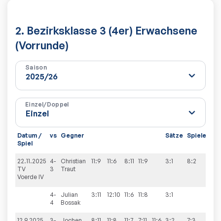
2. Bezirksklasse 3 (4er) Erwachsene
(Vorrunde)
Saison
Einzel/Doppel
Datum /
vs
Gegner
Sätze
Spiele
Spiel
22.11.2025
4-
Christian
11:9
11:6
8:11
11:9
3:1
8:2
TV
3
Traut
Voerde IV
4-
Julian
3:11
12:10
11:6
11:8
3:1
4
Bossak
12.9.2025
3-
Jochen
8:11
11:8
11:7
7:11
11:6
3:2
7:3