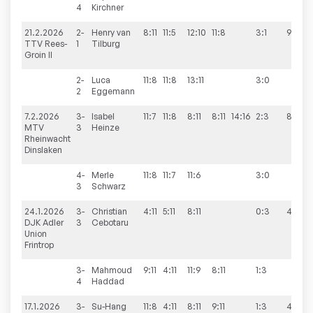
4
Kirchner
21.2.2026
2-
Henry
van
8:11
11:5
12:10
11:8
3:1
9:1
TTV Rees-
1
Tilburg
Groin II
2-
Luca
11:8
11:8
13:11
3:0
2
Eggemann
7.2.2026
3-
Isabel
11:7
11:8
8:11
8:11
14:16
2:3
8:2
MTV
3
Heinze
Rheinwacht
Dinslaken
4-
Merle
11:8
11:7
11:6
3:0
3
Schwarz
24.1.2026
3-
Christian
4:11
5:11
8:11
0:3
4:6
DJK Adler
3
Cebotaru
Union
Frintrop
3-
Mahmoud
9:11
4:11
11:9
8:11
1:3
4
Haddad
17.1.2026
3-
Su-Hang
11:8
4:11
8:11
9:11
1:3
4:6