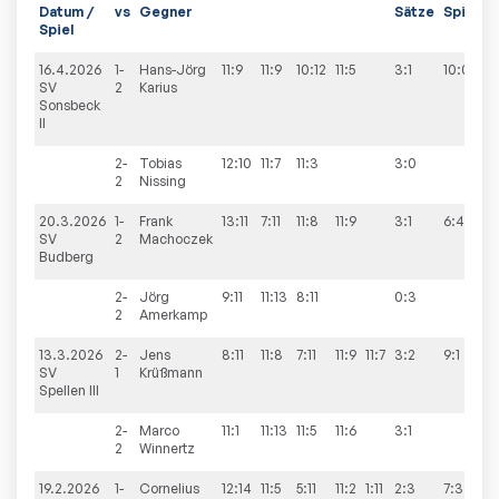
Datum /
vs
Gegner
Sätze
Spiele
Spiel
16.4.2026
1-
Hans-Jörg
11:9
11:9
10:12
11:5
3:1
10:0
SV
2
Karius
Sonsbeck
II
2-
Tobias
12:10
11:7
11:3
3:0
2
Nissing
20.3.2026
1-
Frank
13:11
7:11
11:8
11:9
3:1
6:4
SV
2
Machoczek
Budberg
2-
Jörg
9:11
11:13
8:11
0:3
2
Amerkamp
13.3.2026
2-
Jens
8:11
11:8
7:11
11:9
11:7
3:2
9:1
SV
1
Krüßmann
Spellen III
2-
Marco
11:1
11:13
11:5
11:6
3:1
2
Winnertz
19.2.2026
1-
Cornelius
12:14
11:5
5:11
11:2
1:11
2:3
7:3