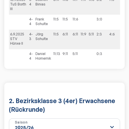
TuS Borth
4
Binias
III
4-
Frank
11:5
11:5
11:6
3:0
4
Schulte
6.9.2025
4-
Jörg
11:5
6:11
6:11
11:9
5:11
2:3
4:6
STV
3
Schulte
Hünxe II
4-
Daniel
11:13
9:11
5:11
0:3
4
Homernik
2. Bezirksklasse 3 (4er) Erwachsene
(Rückrunde)
Saison