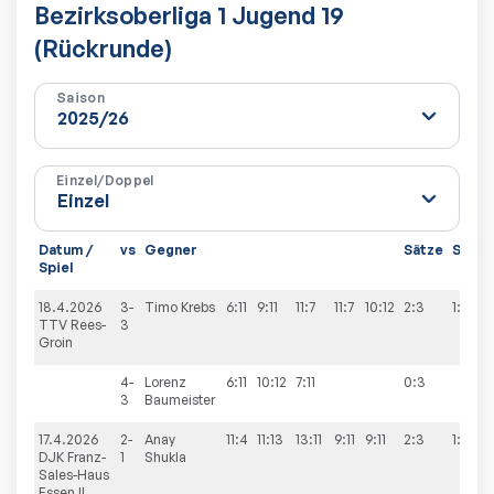
Bezirksoberliga 1 Jugend 19
(Rückrunde)
Saison
Einzel/Doppel
Datum /
vs
Gegner
Sätze
Spiel
Spiel
18.4.2026
3-
Timo
Krebs
6:11
9:11
11:7
11:7
10:12
2:3
1:9
TTV Rees-
3
Groin
4-
Lorenz
6:11
10:12
7:11
0:3
3
Baumeister
17.4.2026
2-
Anay
11:4
11:13
13:11
9:11
9:11
2:3
1:9
DJK Franz-
1
Shukla
Sales-Haus
Essen II