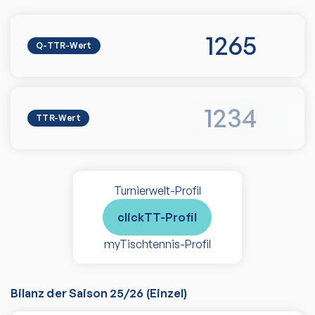
1265
Q-TTR-Wert
1234
TTR-Wert
Turnierwelt-Profil
clickTT-Profil
myTischtennis-Profil
Bilanz der Saison
25/26
(
Einzel
)