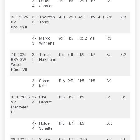
3-
Detlef
9:11
11:5
12:10
11:7
3:1
4
Jenster
15.11.2025
3-
Thorsten
4:11
12:10
4:11
11:9
4:11
2:3
2:8
SV
3
Torke
Spellen III
4-
Marco
9:11
11:5
10:12
9:11
1:3
3
Winnertz
7.11.2025
3-
Timon
11:5
7:11
11:9
11:7
3:1
8:2
BSV GW
1
Hußmann
Wesel-
Flüren VII
3-
Sören
11:6
9:11
11:5
11:5
3:1
3
Kahl
10.10.2025
3-
Elke
11:3
11:5
11:5
3:0
10:0
SV
4
Demuth
Menzelen
III
4-
Holger
11:5
11:4
11:5
3:0
4
Schulte
28.9.2025
1-
Sabine
11:5
11:9
12:10
3:0
9:1