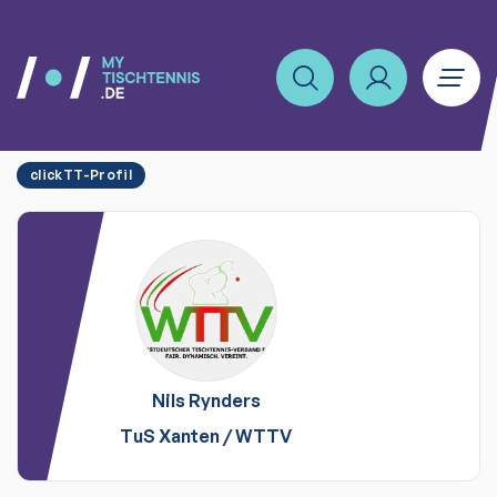
clickTT-Profil
Nils
Rynders
TuS Xanten
/
WTTV