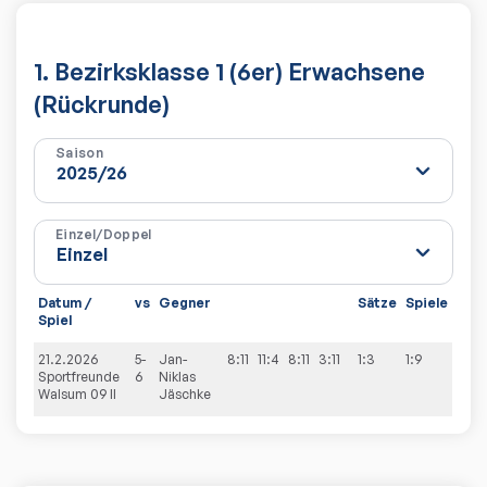
1. Bezirksklasse 1 (6er) Erwachsene
(Rückrunde)
Saison
Einzel/Doppel
Datum /
vs
Gegner
Sätze
Spiele
Spiel
21.2.2026
5-
Jan-
8:11
11:4
8:11
3:11
1:3
1:9
Sportfreunde
6
Niklas
Walsum 09 II
Jäschke