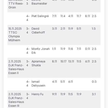
TTV Rees-
3
Baumeister
Groin
4-
Piet
Salingré
7:11
11:4
4:11
11:7
8:11
2:3
4
15.11.2025
3-
David
3:11
2:11
11:9
5:11
1:3
4:6
TTSC
4
Osterhoff
Olympia
Mülheim
4-
Moritz Jonah
1:11
11:9
11:8
7:11
0:11
2:3
4
Erk
2.11.2025
3-
Aprameya
8:11
15:17
13:11
11:5
6:11
2:3
4:6
DJK Franz-
4
Shukla
Sales-Haus
Essen II
4-
Ismail
4:11
5:11
6:11
0:3
4
Deliyusein
2.11.2025
3-
Henry
Fu
9:11
11:9
11:5
11:9
3:1
5:5
DJK Franz-
4
Sales-Haus
Essen III