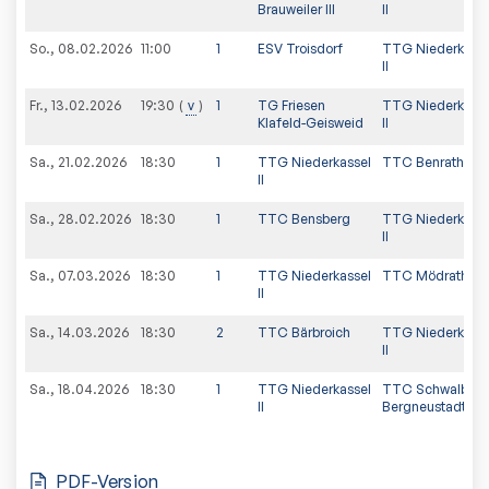
Brauweiler III
II
So., 08.02.2026
11:00
1
ESV Troisdorf
TTG Niederkasse
II
Fr., 13.02.2026
v
1
TG Friesen
TTG Niederkasse
19:30
Klafeld-Geisweid
II
Sa., 21.02.2026
18:30
1
TTG Niederkassel
TTC Benrath
II
Sa., 28.02.2026
18:30
1
TTC Bensberg
TTG Niederkasse
II
Sa., 07.03.2026
18:30
1
TTG Niederkassel
TTC Mödrath
II
Sa., 14.03.2026
18:30
2
TTC Bärbroich
TTG Niederkasse
II
Sa., 18.04.2026
18:30
1
TTG Niederkassel
TTC Schwalbe
II
Bergneustadt II
PDF-Version