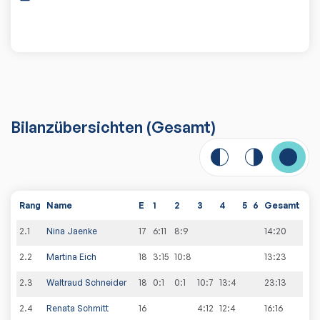
Bilanzübersichten
(Gesamt)
Rang
Name
E
1
2
3
4
5
6
Gesamt
2
.
1
Nina Jaenke
17
6:11
8:9
14
:
20
2
.
2
Martina Eich
18
3:15
10:8
13
:
23
2
.
3
Waltraud Schneider
18
0:1
0:1
10:7
13:4
23
:
13
2
.
4
Renata Schmitt
16
4:12
12:4
16
:
16