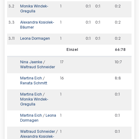
3
.
2
Monika Windek-
1
0:1
0:1
0
:
2
Gregulla
3
.
3
Alexandra Kosiolek-
1
0:1
0:1
0
:
2
Bäumer
3
.
11
Leona Dormagen
1
0:1
0:1
0
:
2
Einzel
66:78
Nina Jaenke
/
17
10
:
7
Waltraud Schneider
Martina Eich
/
16
8
:
8
Renata Schmitt
Martina Eich
/
1
0
:
1
Monika Windek-
Gregulla
Martina Eich
/
Leona
1
0
:
1
Dormagen
Waltraud Schneider
/
1
0
:
1
Alexandra Kosiolek-