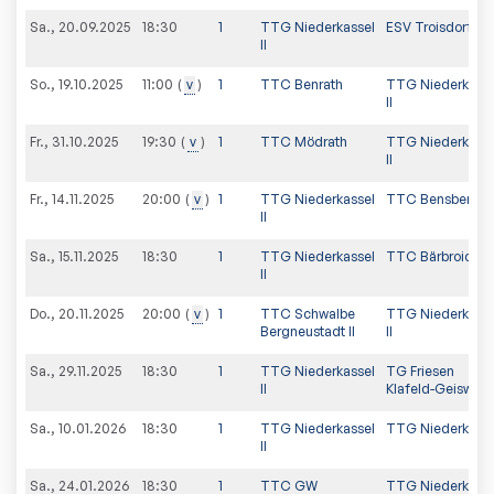
Sa., 20.09.2025
18:30
1
TTG Niederkassel
ESV Troisdorf
II
So., 19.10.2025
v
1
TTC Benrath
TTG Niederkasse
11:00
II
Fr., 31.10.2025
v
1
TTC Mödrath
TTG Niederkasse
19:30
II
Fr., 14.11.2025
v
1
TTG Niederkassel
TTC Bensberg
20:00
II
Sa., 15.11.2025
18:30
1
TTG Niederkassel
TTC Bärbroich
II
Do., 20.11.2025
v
1
TTC Schwalbe
TTG Niederkasse
20:00
Bergneustadt II
II
Sa., 29.11.2025
18:30
1
TTG Niederkassel
TG Friesen
II
Klafeld-Geisweid
Sa., 10.01.2026
18:30
1
TTG Niederkassel
TTG Niederkasse
II
Sa., 24.01.2026
18:30
1
TTC GW
TTG Niederkasse