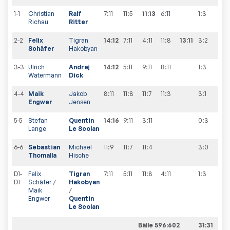
1-1
Christian
Ralf
7:11
11:5
11:13
6:11
1:3
5
:
5
Richau
Ritter
2-2
Felix
Tigran
14:12
7:11
4:11
11:8
13:11
3:2
6
:
5
Schäfer
Hakobyan
3-3
Ulrich
Andrej
14:12
5:11
9:11
8:11
1:3
6
:
6
Watermann
Dick
4-4
Maik
Jakob
8:11
11:8
11:7
11:3
3:1
7
:
6
Engwer
Jensen
5-5
Stefan
Quentin
14:16
9:11
3:11
0:3
7
:
7
Lange
Le Scolan
6-6
Sebastian
Michael
11:9
11:7
11:4
3:0
8
:
7
Thomalla
Hische
D1-
Felix
Tigran
7:11
5:11
11:8
4:11
1:3
8
:
D1
Schäfer
/
Hakobyan
Maik
/
Engwer
Quentin
Le Scolan
Bälle 596:602
31:31
8: