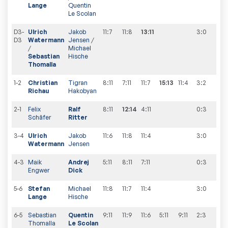
Lange
Quentin
Le Scolan
D3-
Ulrich
Jakob
11:7
11:8
13:11
3:0
2
:
1
D3
Watermann
Jensen
/
/
Michael
Sebastian
Hische
Thomalla
1-2
Christian
Tigran
8:11
7:11
11:7
15:13
11:4
3:2
3
:
1
Richau
Hakobyan
2-1
Felix
Ralf
8:11
12:14
4:11
0:3
3
:
Schäfer
Ritter
3-4
Ulrich
Jakob
11:6
11:8
11:4
3:0
4
:
Watermann
Jensen
4-3
Maik
Andrej
5:11
8:11
7:11
0:3
4
:
Engwer
Dick
5-6
Stefan
Michael
11:8
11:7
11:4
3:0
5
:
3
Lange
Hische
6-5
Sebastian
Quentin
9:11
11:9
11:6
5:11
9:11
2:3
5
:
4
Thomalla
Le Scolan