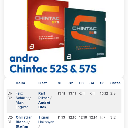
Heim
Gast
S1
S2
S3
S4
S5
Sätze
Ge
D1-
Felix
Ralf
13:11
13:11
6:11
7:11
10:12
2:3
0
:
1
D2
Schäfer
/
Ritter
/
Maik
Andrej
Engwer
Dick
D2-
Christian
Tigran
11:13
12:10
12:10
12:14
11:7
3:2
1
:
1
D1
Richau
/
Hakobyan
Stefan
/