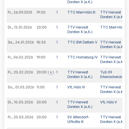
Dorsten X (a.K.)
Fr., 26.09.2025
19:30
1
TTC Marl-Hüls III
TTV Hervest
Dorsten X (a.K.)
Di., 13.01.2026
20:00
1
TTV Hervest
TTC Marl-Hüls III
Dorsten X (a.K.)
Sa., 24.01.2026
18:30
1
TTC BW Datteln V
TTV Hervest
Dorsten X (a.K.)
Fr., 06.02.2026
19:00
1
TTC Horneburg IV
TTV Hervest
Dorsten X (a.K.)
Fr., 20.02.2026
v
1
TTV Hervest
TuS 09
20:00
Dorsten X (a.K.)
Erkenschwick II
So., 01.03.2026
11:00
1
VfL Hüls VI
TTV Hervest
Dorsten X (a.K.)
Di., 10.03.2026
20:00
1
TTV Hervest
VfL Hüls V
Dorsten X (a.K.)
Fr., 20.03.2026
20:00
1
SV Altendorf-
TTV Hervest
Ulfkotte III
Dorsten X (a.K.)