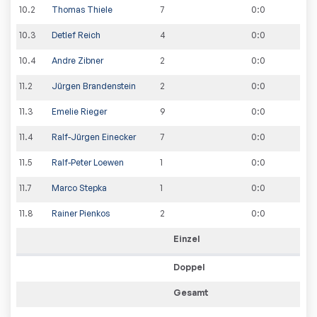
10
.
2
Thomas Thiele
7
0
:
0
10
.
3
Detlef Reich
4
0
:
0
10
.
4
Andre Zibner
2
0
:
0
11
.
2
Jürgen Brandenstein
2
0
:
0
11
.
3
Emelie Rieger
9
0
:
0
11
.
4
Ralf-Jürgen Einecker
7
0
:
0
11
.
5
Ralf-Peter Loewen
1
0
:
0
11
.
7
Marco Stepka
1
0
:
0
11
.
8
Rainer Pienkos
2
0
:
0
Einzel
Doppel
Gesamt