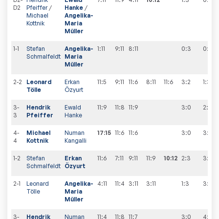
D2
Pfeiffer
/
Hanke
/
Michael
Angelika-
Kottnik
Maria
Müller
1-1
Stefan
Angelika-
1:11
9:11
8:11
0:3
0
:
3
Schmalfeldt
Maria
Müller
2-2
Leonard
Erkan
11:5
9:11
11:6
8:11
11:6
3:2
1
:
3
Tölle
Özyurt
3-
Hendrik
Ewald
11:9
11:8
11:9
3:0
2
:
3
3
Pfeiffer
Hanke
4-
Michael
Numan
17:15
11:6
11:6
3:0
3
:
3
4
Kottnik
Kangalli
1-2
Stefan
Erkan
11:6
7:11
9:11
11:9
10:12
2:3
3
:
4
Schmalfeldt
Özyurt
2-1
Leonard
Angelika-
4:11
11:4
3:11
3:11
1:3
3
:
5
Tölle
Maria
Müller
3-
Hendrik
Numan
11:4
11:8
11:7
3:0
4
:
5