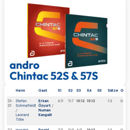
Heim
Gast
S1
S2
S3
S4
S5
Sätze
Ges
D1-
Stefan
Erkan
6:11
11:7
10:12
10:12
1:3
0
:
1
D1
Schmalfeldt
Özyurt
/
/
Numan
Leonard
Kangalli
Tölle
D2-
Hendrik
Ewald
7:11
11:9
4:11
10:12
1:3
0
:
2