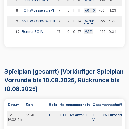
8
FC RW Lessenich VI
17
5
1
11
60
:
110
-50
11
:
23
9
SV BW Oedekoven II
17
2
1
14
52
:
118
-66
5
:
29
10
Bonner SC IV
17
0
0
17
9
:
161
-152
0
:
34
Spielplan
(gesamt)
(Vorläufiger Spielplan
Vorrunde bis 10.08.2025, Rückrunde bis
10.08.2025)
Datum
Zeit
Halle
Heimmannschaft
Gastmannschaft
P
Do.
19:30
1
TTC BW Alfter III
TTC GW Fritzdorf
19.03.26
VI