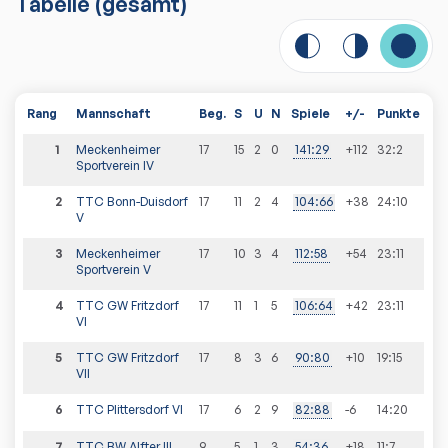
Tabelle
(gesamt)
Rang
Mannschaft
Beg.
S
U
N
Spiele
+/-
Punkte
1
Meckenheimer
17
15
2
0
141
:
29
+112
32
:
2
Sportverein IV
2
TTC Bonn-Duisdorf
17
11
2
4
104
:
66
+38
24
:
10
V
3
Meckenheimer
17
10
3
4
112
:
58
+54
23
:
11
Sportverein V
4
TTC GW Fritzdorf
17
11
1
5
106
:
64
+42
23
:
11
VI
5
TTC GW Fritzdorf
17
8
3
6
90
:
80
+10
19
:
15
VII
6
TTC Plittersdorf VI
17
6
2
9
82
:
88
-6
14
:
20
7
TTC BW Alfter III
9
5
1
3
54
:
36
+18
11
:
7