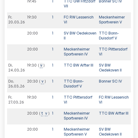
19:45
1
TTC GW Fritzdorf
Bonner SC IV
VII
Fr.
19:30
1
FC RW Lessenich
Meckenheimer
20.03.26
VI
Sportverein V
20:00
1
SV BW Oedekoven
TTC Bonn-
II
Duisdorf V
20:00
1
Meckenheimer
TTC Plittersdorf
Sportverein IV
VI
Di.
19:30
v
1
TTC BW Alfter III
SV BW
24.03.26
Oedekoven II
Do.
20:30
v
1
TTC Bonn-
Bonner SC IV
26.03.26
Duisdorf V
Fr.
19:30
1
TTC Plittersdorf
FC RW Lessenich
27.03.26
VI
VI
20:00
t
v
1
Meckenheimer
TTC BW Alfter III
Sportverein IV
20:00
1
Meckenheimer
SV BW
Sportverein V
Oedekoven II