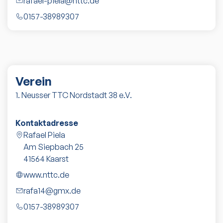
rafael-piela@nttc.de
0157-38989307
Verein
1. Neusser TTC Nordstadt 38 e.V.
Kontaktadresse
Rafael Piela
Am Siepbach 25
41564
Kaarst
www.nttc.de
rafa14@gmx.de
0157-38989307