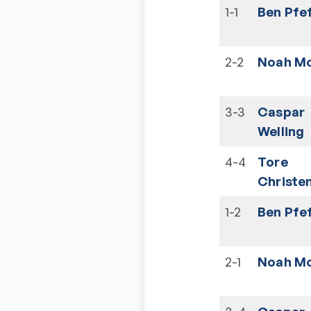
1-1
Ben Pfe
2-2
Noah Mo
3-3
Caspar
Welling
4-4
Tore
Christe
1-2
Ben Pfe
2-1
Noah Mo