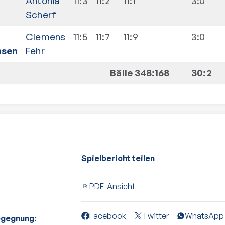
Antonia
11:3
11:2
11:1
3:0
Scherf
Clemens
11:5
11:7
11:9
3:0
nsen
Fehr
Bälle 348:168
30:2
Spielbericht teilen
PDF-Ansicht
Facebook
Twitter
WhatsApp
egegnung: