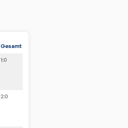
Gesamt
1
:
0
2
:
0