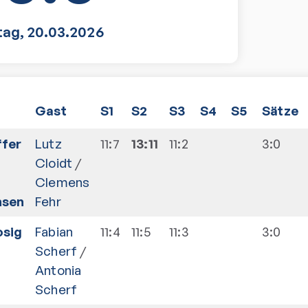
tag
,
20.03.2026
Gast
S1
S2
S3
S4
S5
Sätze
ffer
Lutz
11:7
13:11
11:2
3:0
Cloidt
/
Clemens
nsen
Fehr
sig
Fabian
11:4
11:5
11:3
3:0
Scherf
/
Antonia
Scherf