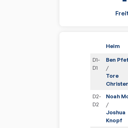
Frei
Heim
D1-
Ben Pfe
D1
/
Tore
Christe
D2-
Noah Mo
D2
/
Joshua
Knopf