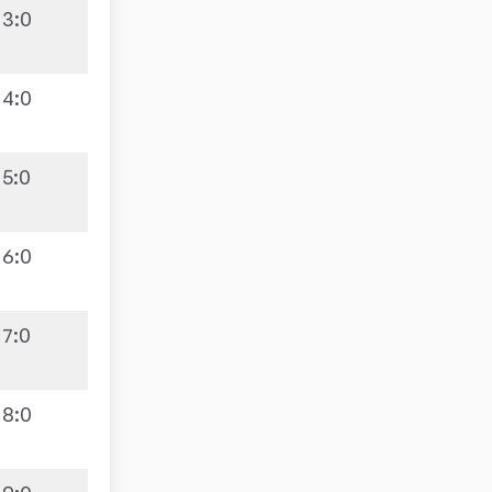
3
:
0
4
:
0
5
:
0
6
:
0
7
:
0
8
:
0