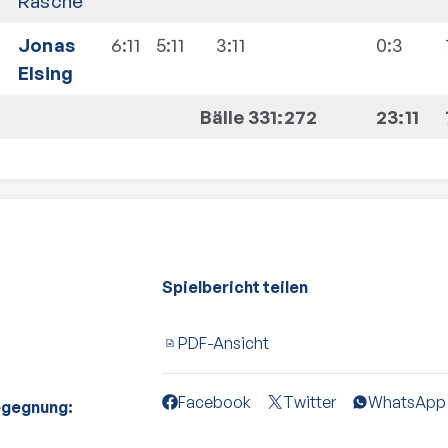
Rasche
Jonas
6:11
5:11
3:11
0:3
Elsing
Bälle 331:272
23:11
Spielbericht teilen
PDF-Ansicht
Facebook
Twitter
WhatsApp
egegnung: