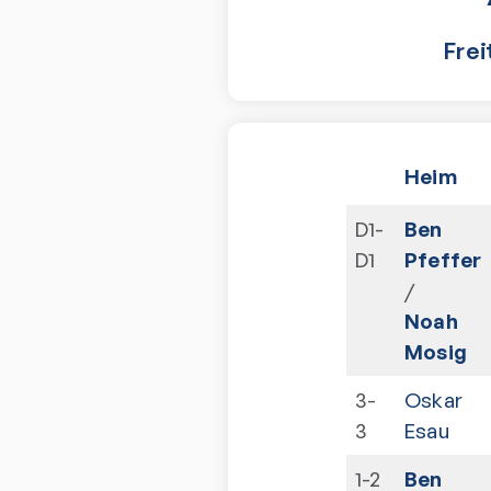
Frei
Heim
D1-
Ben
D1
Pfeffer
/
Noah
Mosig
3-
Oskar
3
Esau
1-2
Ben