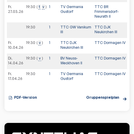
Fr.
19:30
t
v
1
TV Germania
TTC BR
27.03.26
Gustorf
Frimmersdorf-
Neurath II
19:30
1
TTC GW Vanikum
TTC DJK
III
Neukirchen III
Fr.
19:30
v
1
TTC DJK
TTC Dormagen IV
10.04.26
Neukirchen III
Di.
19:30
v
1
BV Neuss-
TTC Dormagen IV
14.04.26
Weckhoven II
Fr.
19:30
1
TV Germania
TTC Dormagen IV
17.04.26
Gustorf
PDF-Version
Gruppenspielplan