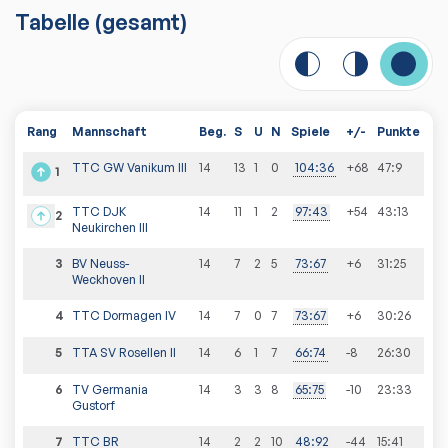
Tabelle
(gesamt)
Rang
Mannschaft
Beg.
S
U
N
Spiele
+/-
Punkte
TTC GW Vanikum III
14
13
1
0
104
:
36
+68
47
:
9
1
TTC DJK
14
11
1
2
97
:
43
+54
43
:
13
2
Neukirchen III
3
BV Neuss-
14
7
2
5
73
:
67
+6
31
:
25
Weckhoven II
4
TTC Dormagen IV
14
7
0
7
73
:
67
+6
30
:
26
5
TTA SV Rosellen II
14
6
1
7
66
:
74
-8
26
:
30
6
TV Germania
14
3
3
8
65
:
75
-10
23
:
33
Gustorf
7
TTC BR
14
2
2
10
48
:
92
-44
15
:
41