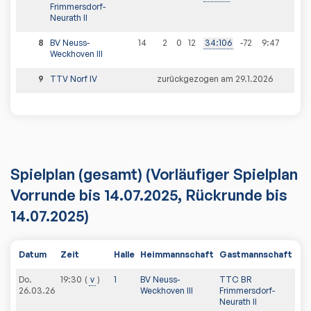
Frimmersdorf-
Neurath II
8
BV Neuss-
14
2
0
12
34
:
106
-72
9
:
47
Weckhoven III
9
TTV Norf IV
zurückgezogen am 29.1.2026
Spielplan
(gesamt)
(Vorläufiger Spielplan
Vorrunde bis 14.07.2025, Rückrunde bis
14.07.2025)
Datum
Zeit
Halle
Heimmannschaft
Gastmannschaft
PD
Do.
19:30
v
1
BV Neuss-
TTC BR
26.03.26
Weckhoven III
Frimmersdorf-
Neurath II