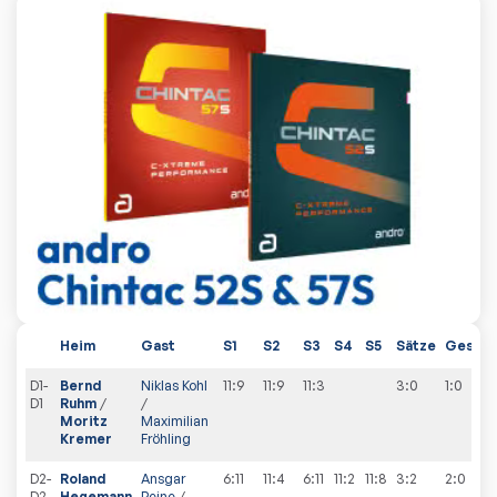
Heim
Gast
S1
S2
S3
S4
S5
Sätze
Gesam
D1-
Bernd
Niklas Kohl
11:9
11:9
11:3
3:0
1
:
0
D1
Ruhm
/
/
Moritz
Maximilian
Kremer
Fröhling
D2-
Roland
Ansgar
6:11
11:4
6:11
11:2
11:8
3:2
2
:
0
D2
Hegemann
Peine
/