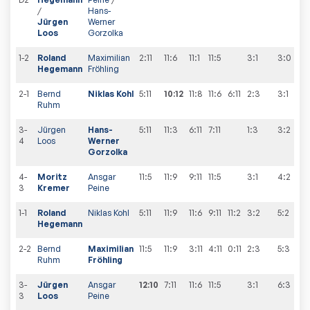
/
Hans-
Jürgen
Werner
Loos
Gorzolka
1-2
Roland
Maximilian
2:11
11:6
11:1
11:5
3:1
3
:
0
Hegemann
Fröhling
2-1
Bernd
Niklas Kohl
5:11
10:12
11:8
11:6
6:11
2:3
3
:
1
Ruhm
3-
Jürgen
Hans-
5:11
11:3
6:11
7:11
1:3
3
:
2
4
Loos
Werner
Gorzolka
4-
Moritz
Ansgar
11:5
11:9
9:11
11:5
3:1
4
:
2
3
Kremer
Peine
1-1
Roland
Niklas Kohl
5:11
11:9
11:6
9:11
11:2
3:2
5
:
2
Hegemann
2-2
Bernd
Maximilian
11:5
11:9
3:11
4:11
0:11
2:3
5
:
3
Ruhm
Fröhling
3-
Jürgen
Ansgar
12:10
7:11
11:6
11:5
3:1
6
:
3
3
Loos
Peine