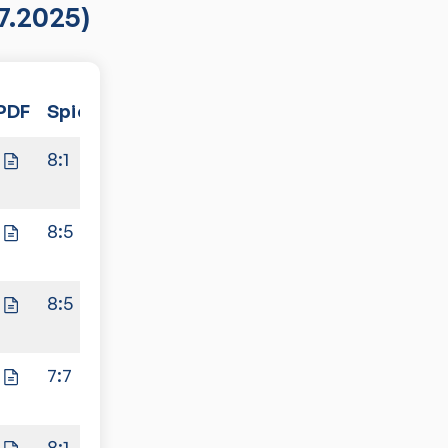
7.2025)
PDF
Spiele
8:1
8:5
8:5
7:7
8:1