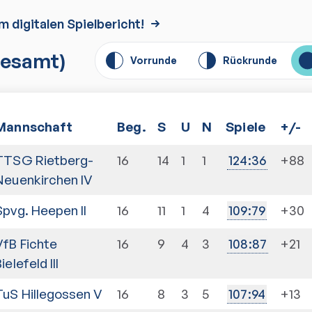
m digitalen Spielbericht!
esamt)
Vorrunde
Rückrunde
Mannschaft
Beg.
S
U
N
Spiele
+/-
TTSG Rietberg-
16
14
1
1
+88
124
:
36
Neuenkirchen IV
Spvg. Heepen II
16
11
1
4
+30
109
:
79
VfB Fichte
16
9
4
3
+21
108
:
87
ielefeld III
TuS Hillegossen V
16
8
3
5
+13
107
:
94