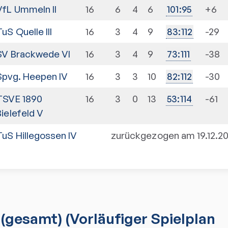
VfL Ummeln II
16
6
4
6
+6
101
:
95
TuS Quelle III
16
3
4
9
-29
83
:
112
SV Brackwede VI
16
3
4
9
-38
73
:
111
Spvg. Heepen IV
16
3
3
10
-30
82
:
112
TSVE 1890
16
3
0
13
-61
53
:
114
Bielefeld V
TuS Hillegossen IV
zurückgezogen am 19.12.2
(gesamt)
(Vorläufiger Spielplan