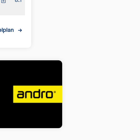
lplan