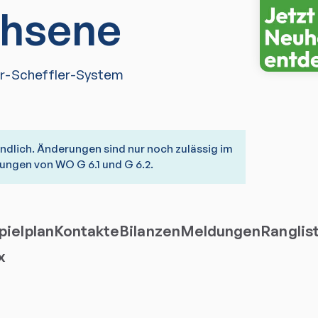
hsene
r-Scheffler-System
bindlich. Änderungen sind nur noch zulässig im
ngen von WO G 6.1 und G 6.2.
ielplan
Kontakte
Bilanzen
Meldungen
Ranglis
x