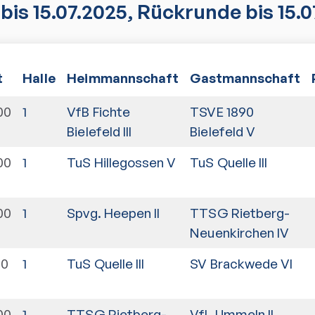
bis 15.07.2025, Rückrunde bis 15.0
t
Halle
Heimmannschaft
Gastmannschaft
00
1
VfB Fichte
TSVE 1890
Bielefeld III
Bielefeld V
00
1
TuS Hillegossen V
TuS Quelle III
00
1
Spvg. Heepen II
TTSG Rietberg-
Neuenkirchen IV
30
1
TuS Quelle III
SV Brackwede VI
00
1
TTSG Rietberg-
VfL Ummeln II