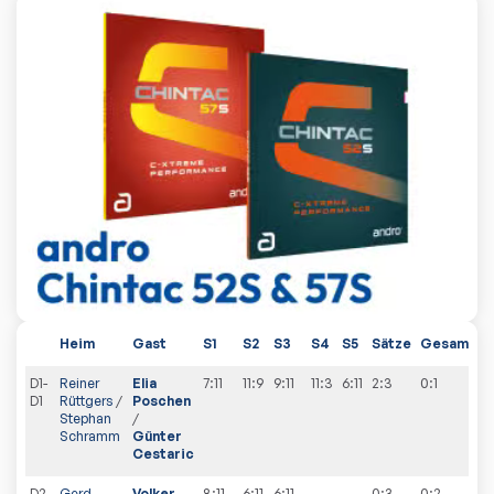
Heim
Gast
S1
S2
S3
S4
S5
Sätze
Gesamt
D1-
Reiner
Elia
7:11
11:9
9:11
11:3
6:11
2:3
0
:
1
D1
Rüttgers
/
Poschen
Stephan
/
Schramm
Günter
Cestaric
D2-
Gerd
Volker
8:11
6:11
6:11
0:3
0
:
2