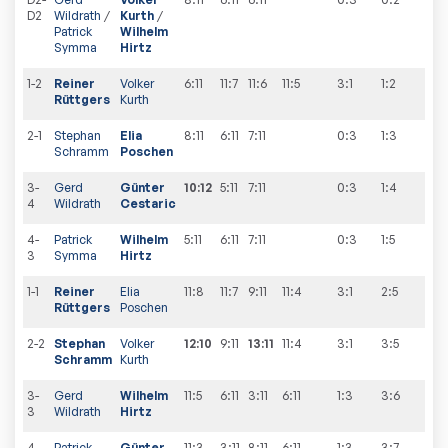
D2
Wildrath
/
Kurth
/
Patrick
Wilhelm
Symma
Hirtz
1-2
Reiner
Volker
6:11
11:7
11:6
11:5
3:1
1
:
2
Rüttgers
Kurth
2-1
Stephan
Elia
8:11
6:11
7:11
0:3
1
:
3
Schramm
Poschen
3-
Gerd
Günter
10:12
5:11
7:11
0:3
1
:
4
4
Wildrath
Cestaric
4-
Patrick
Wilhelm
5:11
6:11
7:11
0:3
1
:
5
3
Symma
Hirtz
1-1
Reiner
Elia
11:8
11:7
9:11
11:4
3:1
2
:
5
Rüttgers
Poschen
2-2
Stephan
Volker
12:10
9:11
13:11
11:4
3:1
3
:
5
Schramm
Kurth
3-
Gerd
Wilhelm
11:5
6:11
3:11
6:11
1:3
3
:
6
3
Wildrath
Hirtz
4-
Patrick
Günter
11:3
3:11
8:11
6:11
1:3
3
:
7