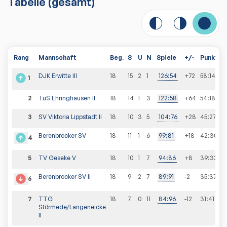
Tabelle
(gesamt)
Rang
Mannschaft
Beg.
S
U
N
Spiele
+/-
Punkte
DJK Erwitte III
18
15
2
1
126
:
54
+72
58
:
14
1
2
TuS Ehringhausen II
18
14
1
3
122
:
58
+64
54
:
18
3
SV Viktoria Lippstadt II
18
10
3
5
104
:
76
+28
45
:
27
Berenbrocker SV
18
11
1
6
99
:
81
+18
42
:
30
4
5
TV Geseke V
18
10
1
7
94
:
86
+8
39
:
33
Berenbrocker SV II
18
9
2
7
89
:
91
-2
35
:
37
6
7
TTG
18
7
0
11
84
:
96
-12
31
:
41
Störmede/Langeneicke
II