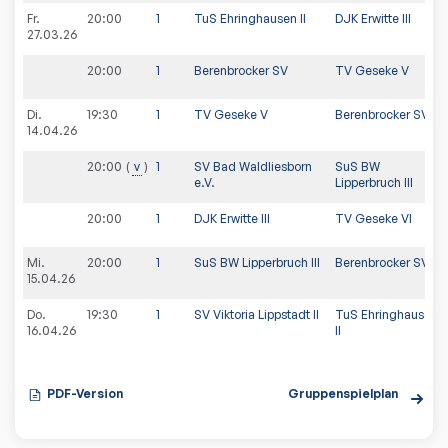
Fr.
20:00
1
TuS Ehringhausen II
DJK Erwitte III
27.03.26
20:00
1
Berenbrocker SV
TV Geseke V
Di.
19:30
1
TV Geseke V
Berenbrocker SV II
14.04.26
20:00
v
1
SV Bad Waldliesborn
SuS BW
e.V.
Lipperbruch III
20:00
1
DJK Erwitte III
TV Geseke VI
Mi.
20:00
1
SuS BW Lipperbruch III
Berenbrocker SV
15.04.26
Do.
19:30
1
SV Viktoria Lippstadt II
TuS Ehringhausen
16.04.26
II
PDF-Version
Gruppenspielplan