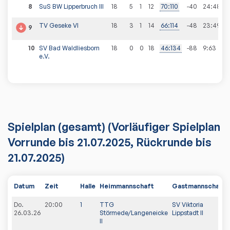
8
SuS BW Lipperbruch III
18
5
1
12
70
:
110
-40
24
:
48
TV Geseke VI
18
3
1
14
66
:
114
-48
23
:
49
9
10
SV Bad Waldliesborn
18
0
0
18
46
:
134
-88
9
:
63
e.V.
Spielplan
(gesamt)
(Vorläufiger Spielplan
Vorrunde bis 21.07.2025, Rückrunde bis
21.07.2025)
Datum
Zeit
Halle
Heimmannschaft
Gastmannschaft
Do.
20:00
1
TTG
SV Viktoria
26.03.26
Störmede/Langeneicke
Lippstadt II
II