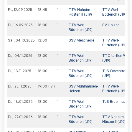
Fr., 12.09.2025
18:45
1
TTV Neheim-
TTV Werl-
Hüsten II (J19)
Büderich (J19)
Di., 16.09.2025
18:00
1
TTV Werl-
SV Holzen
Büderich (J19)
Sa., 04.10.2025
12:00
1
SSV Meschede
TTV Werl-
Büderich (J19)
Di., 04.11.2025
18:00
1
TTV Werl-
TTC turflon Werl I
Büderich (J19)
(J19)
Di., 18.11.2025
18:00
1
TTV Werl-
TuS Oeventrop
Büderich (J19)
(J19)
Di., 25.11.2025
v
1
SSV Mühlhausen-
TTV Werl-
19:00
Uelzen
Büderich (J19)
Di., 13.01.2026
18:00
1
TTV Werl-
TuS Bruchhausen
Büderich (J19)
Di., 27.01.2026
18:00
1
TTV Werl-
TTV Neheim-
Büderich (J19)
Hüsten II (J19)