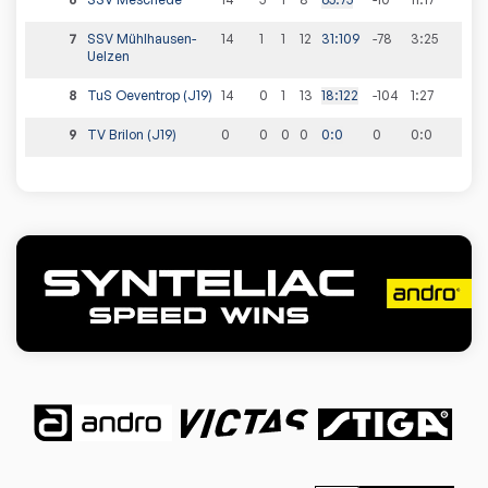
7
SSV Mühlhausen-
14
1
1
12
31
:
109
-78
3
:
25
Uelzen
8
TuS Oeventrop (J19)
14
0
1
13
18
:
122
-104
1
:
27
9
TV Brilon (J19)
0
0
0
0
0
:
0
0
0
:
0