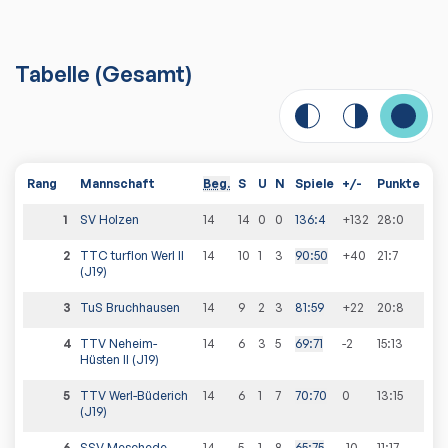
Tabelle
(
Gesamt
)
Rang
Mannschaft
Beg.
S
U
N
Spiele
+/-
Punkte
1
SV Holzen
14
14
0
0
136
:
4
+132
28
:
0
2
TTC turflon Werl II
14
10
1
3
90
:
50
+40
21
:
7
(J19)
3
TuS Bruchhausen
14
9
2
3
81
:
59
+22
20
:
8
4
TTV Neheim-
14
6
3
5
69
:
71
-2
15
:
13
Hüsten II (J19)
5
TTV Werl-Büderich
14
6
1
7
70
:
70
0
13
:
15
(J19)
6
SSV Meschede
14
5
1
8
65
:
75
-10
11
:
17