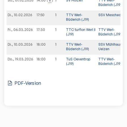
So., 01.02.2026
v
1
SV Holzen
TTV Werl-
14:00
Büderich (J19)
Di., 10.02.2026
17:50
1
TTV Werl-
SSV Meschede
Büderich (J19)
Fr., 06.03.2026
17:30
1
TTC turflon Werl II
TTV Werl-
(J19)
Büderich (J19)
Di., 10.03.2026
18:00
1
TTV Werl-
SSV Mühlhausen-
Büderich (J19)
Uelzen
Do., 19.03.2026
18:00
1
TuS Oeventrop
TTV Werl-
(J19)
Büderich (J19)
PDF-Version