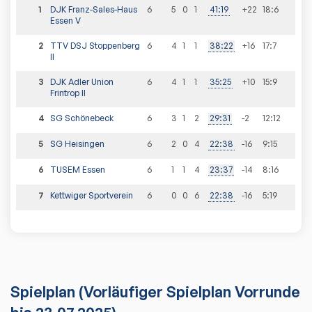
1
DJK Franz-Sales-Haus
6
5
0
1
41
:
19
+22
18
:
6
Essen V
2
TTV DSJ Stoppenberg
6
4
1
1
38
:
22
+16
17
:
7
II
3
DJK Adler Union
6
4
1
1
35
:
25
+10
15
:
9
Frintrop II
4
SG Schönebeck
6
3
1
2
29
:
31
-2
12
:
12
5
SG Heisingen
6
2
0
4
22
:
38
-16
9
:
15
6
TUSEM Essen
6
1
1
4
23
:
37
-14
8
:
16
7
Kettwiger Sportverein
6
0
0
6
22
:
38
-16
5
:
19
Spielplan
(Vorläufiger Spielplan Vorrunde