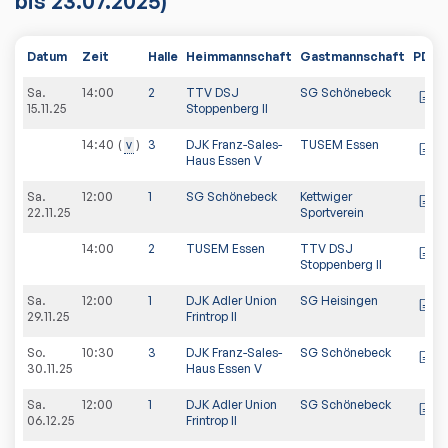
bis 23.07.2025)
Datum
Zeit
Halle
Heimmannschaft
Gastmannschaft
PDF
Sa.
14:00
2
TTV DSJ
SG Schönebeck
15.11.25
Stoppenberg II
14:40
v
3
DJK Franz-Sales-
TUSEM Essen
Haus Essen V
Sa.
12:00
1
SG Schönebeck
Kettwiger
22.11.25
Sportverein
14:00
2
TUSEM Essen
TTV DSJ
Stoppenberg II
Sa.
12:00
1
DJK Adler Union
SG Heisingen
29.11.25
Frintrop II
So.
10:30
3
DJK Franz-Sales-
SG Schönebeck
30.11.25
Haus Essen V
Sa.
12:00
1
DJK Adler Union
SG Schönebeck
06.12.25
Frintrop II