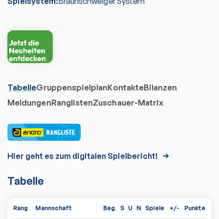
Spielsystem:
Braunschweiger System
Tabelle
Gruppenspielplan
Kontakte
Bilanzen
Meldungen
Ranglisten
Zuschauer-Matrix
Hier geht es zum digitalen Spielbericht!
Tabelle
Rang
Mannschaft
Beg.
S
U
N
Spiele
+/-
Punkte