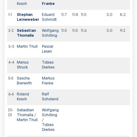
Kosch
Franke
1-1
Stephan
Eduard
11:7
11:8
11:5
3:0
8
:
2
Leineweber
Schmidt
2-2
Sebastian
Wolfgang
11:5
11:5
11:6
3:0
9
:
2
Thomalla
Schöling
3-3
Martin Thull
Pascal
Lesen
4-4
Marius
Tobias
Struck
Dierkes
5-5
Sascha
Markus
Bierwirth
Franke
6-6
Roland
Ralf
Kosch
Scholand
D1-
Sebastian
Wolfgang
D1
Thomalla
/
Schöling
Martin Thull
/
Tobias
Dierkes