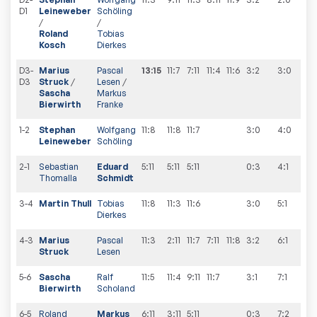
D1
Leineweber
Schöling
/
/
Roland
Tobias
Kosch
Dierkes
D3-
Marius
Pascal
13:15
11:7
7:11
11:4
11:6
3:2
3
:
0
D3
Struck
/
Lesen
/
Sascha
Markus
Bierwirth
Franke
1-2
Stephan
Wolfgang
11:8
11:8
11:7
3:0
4
:
0
Leineweber
Schöling
2-1
Sebastian
Eduard
5:11
5:11
5:11
0:3
4
:
1
Thomalla
Schmidt
3-4
Martin Thull
Tobias
11:8
11:3
11:6
3:0
5
:
1
Dierkes
4-3
Marius
Pascal
11:3
2:11
11:7
7:11
11:8
3:2
6
:
1
Struck
Lesen
5-6
Sascha
Ralf
11:5
11:4
9:11
11:7
3:1
7
:
1
Bierwirth
Scholand
6-5
Roland
Markus
6:11
3:11
5:11
0:3
7
:
2