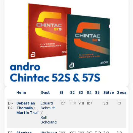
Heim
Gast
S1
S2
S3
S4
S5
Sätze
Gesamt
D1-
Sebastian
Eduard
11:7
11:4
9:11
11:7
3:1
1
:
0
D2
Thomalla
/
Schmidt
Martin Thull
/
Ralf
Scholand
D2-
Stephan
Wolfgang
11:3
9:11
11:3
8:11
11:9
3:2
2
:
0