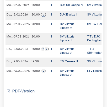
Mo., 02.02.2026
20:00
1
DJK SR Cappel V
SV Viktoria Lip
Do., 12.02.2026
v
1
DJK Erwitte II
SV Viktoria Lip
20:00
Mo., 02.03.2026
20:00
1
SV Viktoria
SV BW Eickelb
Lippstadt
Mo., 09.03.2026
20:00
1
SV Viktoria
TTV DJK
Lippstadt
Dedinghausen 
Do., 12.03.2026
t
v
1
SV Viktoria
TTG
20:00
Lippstadt
Störmede/Lan
Do., 19.03.2026
19:30
1
TV Geseke III
SV Viktoria Lip
Mo., 23.03.2026
v
1
SV Viktoria
LTV Lippstadt 
20:00
Lippstadt
PDF-Version