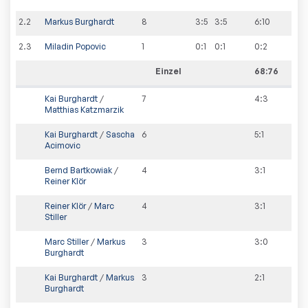
2
.
2
Markus Burghardt
8
3:5
3:5
6
:
10
2
.
3
Miladin Popovic
1
0:1
0:1
0
:
2
Einzel
68:76
Kai Burghardt
/
7
4
:
3
Matthias Katzmarzik
Kai Burghardt
/
Sascha
6
5
:
1
Acimovic
Bernd Bartkowiak
/
4
3
:
1
Reiner Klör
Reiner Klör
/
Marc
4
3
:
1
Stiller
Marc Stiller
/
Markus
3
3
:
0
Burghardt
Kai Burghardt
/
Markus
3
2
:
1
Burghardt