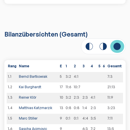
Bilanzübersichten
(Gesamt)
Rang
Name
E
1
2
3
4
5
6
Gesamt
1
.
1
Bernd Bartkowiak
5
3:2
4:1
7
:
3
1
.
2
Kai Burghardt
17
11:6
10:7
21
:
13
1
.
3
Reiner Klör
10
3:2
2:3
2:3
4:1
11
:
9
1
.
4
Matthias Katzmarzik
13
0:8
0:8
1:4
2:3
3
:
23
1
.
5
Marc Stiller
9
0:1
0:1
4:4
3:5
7
:
11
1
.
6
Sascha Acimovic
9
6:3
7:2
13
:
5