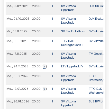
Mo., 15.09.2025
20:00
1
SV Viktoria
DJK SR Cappe
Lippstadt
Mo., 06.10.2025
20:00
1
SV Viktoria
DJK Erwitte II
Lippstadt
Mi., 05.11.2025
20:00
1
SV BW Eickelborn
SV Viktoria Lip
Mo., 10.11.2025
20:00
1
TTV DJK
SV Viktoria Lip
Dedinghausen II
Mo., 17.11.2025
20:00
1
SV Viktoria
TV Geseke III
Lippstadt
Mo., 24.11.2025
v
1
LTV Lippstadt IV
SV Viktoria Lip
20:00
Mo., 01.12.2025
20:00
1
SV Viktoria
TTG
Lippstadt
Störmede/Lan
Mo., 12.01.2026
v
1
SV Viktoria
TTC DJK Bad
20:00
Lippstadt
Westernkotten 
Mo., 26.01.2026
20:00
1
SV Viktoria
SuS BW Lipperb
Lippstadt