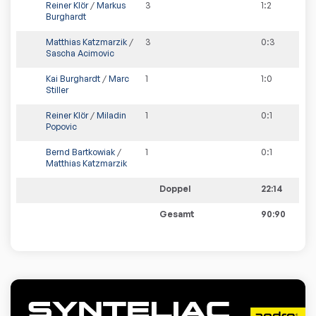
Reiner Klör
/
Markus
3
1
:
2
Burghardt
Matthias Katzmarzik
/
3
0
:
3
Sascha Acimovic
Kai Burghardt
/
Marc
1
1
:
0
Stiller
Reiner Klör
/
Miladin
1
0
:
1
Popovic
Bernd Bartkowiak
/
1
0
:
1
Matthias Katzmarzik
Doppel
22:14
Gesamt
90:90