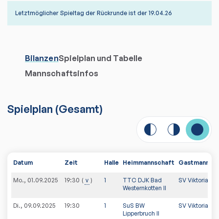
Letztmöglicher Spieltag der Rückrunde ist der 19.04.26
Bilanzen
Spielplan und Tabelle
Mannschaftsinfos
Spielplan
(
Gesamt
)
Datum
Zeit
Halle
Heimmannschaft
Gastmannsch
Mo., 01.09.2025
v
1
TTC DJK Bad
SV Viktoria Lip
19:30
Westernkotten II
Di., 09.09.2025
19:30
1
SuS BW
SV Viktoria Lip
Lipperbruch II