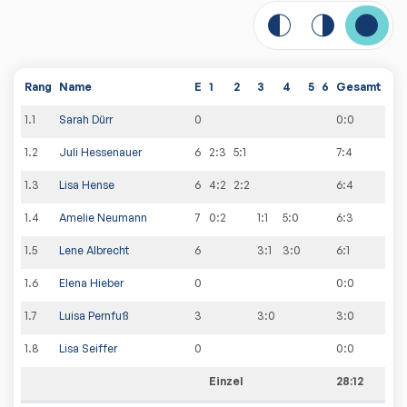
Rang
Name
E
1
2
3
4
5
6
Gesamt
1
.
1
Sarah Dürr
0
0
:
0
1
.
2
Juli Hessenauer
6
2:3
5:1
7
:
4
1
.
3
Lisa Hense
6
4:2
2:2
6
:
4
1
.
4
Amelie Neumann
7
0:2
1:1
5:0
6
:
3
1
.
5
Lene Albrecht
6
3:1
3:0
6
:
1
1
.
6
Elena Hieber
0
0
:
0
1
.
7
Luisa Pernfuß
3
3:0
3
:
0
1
.
8
Lisa Seiffer
0
0
:
0
Einzel
28:12