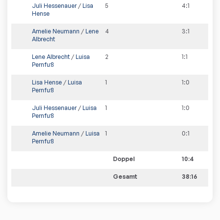
Juli Hessenauer
/
Lisa
5
4
:
1
Hense
Amelie Neumann
/
Lene
4
3
:
1
Albrecht
Lene Albrecht
/
Luisa
2
1
:
1
Pernfuß
Lisa Hense
/
Luisa
1
1
:
0
Pernfuß
Juli Hessenauer
/
Luisa
1
1
:
0
Pernfuß
Amelie Neumann
/
Luisa
1
0
:
1
Pernfuß
Doppel
10:4
Gesamt
38:16