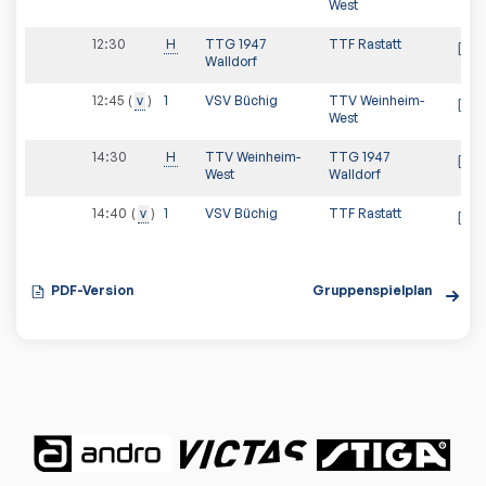
West
12:30
H
TTG 1947
TTF Rastatt
Walldorf
12:45
v
1
VSV Büchig
TTV Weinheim-
West
14:30
H
TTV Weinheim-
TTG 1947
West
Walldorf
14:40
v
1
VSV Büchig
TTF Rastatt
PDF-Version
Gruppenspielplan