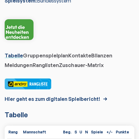
Spielsystem:
Bundessystem
Tabelle
Gruppenspielplan
Kontakte
Bilanzen
Meldungen
Ranglisten
Zuschauer-Matrix
Hier geht es zum digitalen Spielbericht!
Tabelle
Rang
Mannschaft
Beg.
S
U
N
Spiele
+/-
Punkte