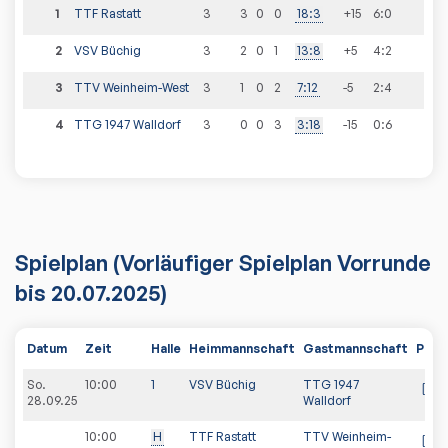
1
TTF Rastatt
3
3
0
0
18
:
3
+15
6
:
0
2
VSV Büchig
3
2
0
1
13
:
8
+5
4
:
2
3
TTV Weinheim-West
3
1
0
2
7
:
12
-5
2
:
4
4
TTG 1947 Walldorf
3
0
0
3
3
:
18
-15
0
:
6
Spielplan
(Vorläufiger Spielplan Vorrunde
bis 20.07.2025)
Datum
Zeit
Halle
Heimmannschaft
Gastmannschaft
PDF
So.
10:00
1
VSV Büchig
TTG 1947
28.09.25
Walldorf
10:00
H
TTF Rastatt
TTV Weinheim-