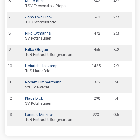
6
Malte Buss
1543
4:2
TSV Friesenstolz Riepe
7
Jens-Uwe Hock
1529
2:3
TSG Westerstede
8
Riko Oltmanns
1472
2:3
SV Potshausen
9
Falko Glogau
1455
3:3
TuR Eintracht Sengwarden
10
Heinrich Heitkamp
1485
2:3
TuS Harsefeld
11
Robert Timmermann
1362
1:4
VfL Edewecht
12
Klaus Dick
1298
1:4
SV Potshausen
13
Lennart Minkner
920
0:5
TuR Eintracht Sengwarden