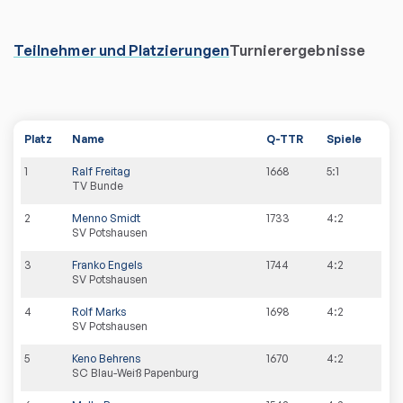
Teilnehmer und Platzierungen
Turnierergebnisse
Platz
Name
Q-TTR
Spiele
1
Ralf Freitag
1668
5:1
TV Bunde
2
Menno Smidt
1733
4:2
SV Potshausen
3
Franko Engels
1744
4:2
SV Potshausen
4
Rolf Marks
1698
4:2
SV Potshausen
5
Keno Behrens
1670
4:2
SC Blau-Weiß Papenburg