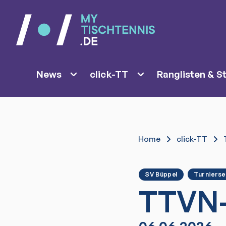
News
click-TT
Ranglisten & St
Home
click-TT
SV Büppel
Turnierse
TTVN-