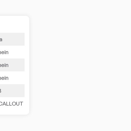
ja
nein
nein
nein
3
CALLOUT