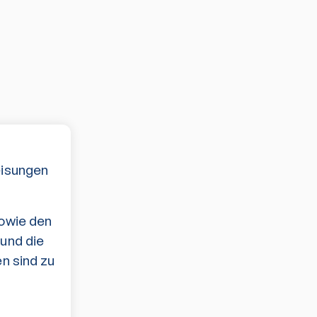
eisungen
sowie den
und die
n sind zu