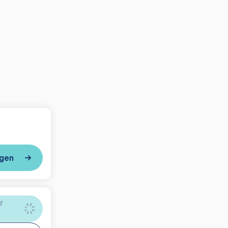
igen
r