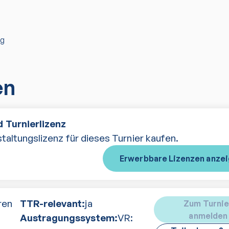
ng
en
 Turnierlizenz
taltungslizenz für dieses Turnier kaufen.
Erwerbbare Lizenzen anze
ren
TTR-relevant:
ja
Zum Turnie
anmelden
Austragungssystem:
VR: