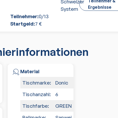
Teilnehmer &
Schweizer
Ergebnisse
System
Teilnehmer:
0
/
13
Startgeld:
7
€
nierinformationen
Material
Tischmarke:
Donic
Tischanzahl:
6
Tischfarbe:
GREEN
Ballmarke:
Sanwei