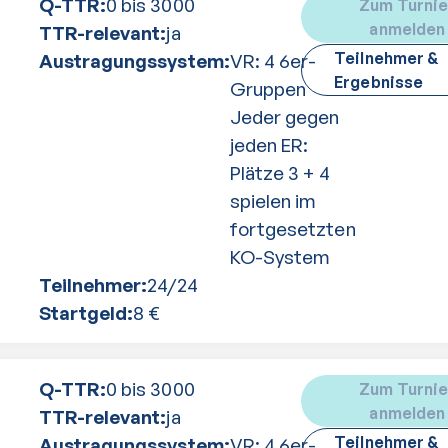
Q-TTR:
0 bis 3000
Zum Turnie
anmelden
TTR-relevant:
ja
Teilnehmer &
Austragungssystem:
VR: 4 6er-
Ergebnisse
Gruppen
Jeder gegen
jeden ER:
Plätze 3 + 4
spielen im
fortgesetzten
KO-System
Teilnehmer:
24
/
24
Startgeld:
8
€
Q-TTR:
0 bis 3000
Zum Turnie
anmelden
TTR-relevant:
ja
Teilnehmer &
Austragungssystem:
VR: 4 6er-