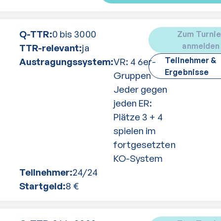
Q-TTR:
0 bis 3000
Zum Turnie
anmelden
TTR-relevant:
ja
Teilnehmer &
Austragungssystem:
VR: 4 6er-
Ergebnisse
Gruppen
Jeder gegen
jeden ER:
Plätze 3 + 4
spielen im
fortgesetzten
KO-System
Teilnehmer:
24
/
24
Startgeld:
8
€