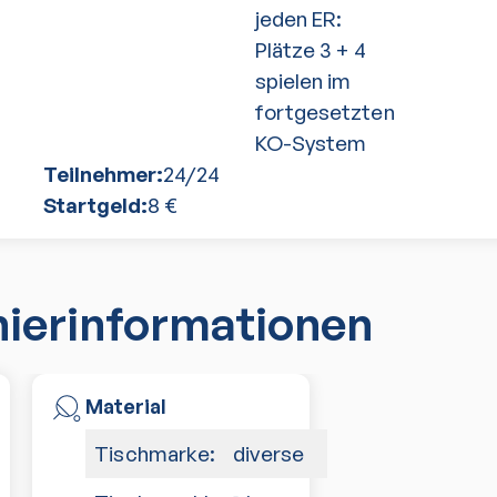
jeden ER:
Plätze 3 + 4
spielen im
fortgesetzten
KO-System
Teilnehmer:
24
/
24
Startgeld:
8
€
nierinformationen
Material
Tischmarke:
diverse