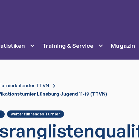
atistiken
Training & Service
Magazin
Turnierkalender TTVN
fikationsturnier Lüneburg Jugend 11-19 (TTVN)
g
weiterführendes Turnier
sranglistenquali