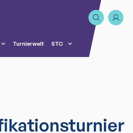
Turnierwelt
STC
fikationsturnier