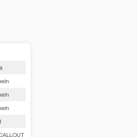
ja
nein
nein
nein
3
CALLOUT