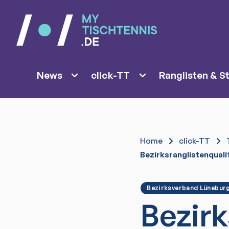
News
click-TT
Ranglisten & St
Home
click-TT
Bezirksranglistenquali
Bezirksverband Lünebur
Bezirk