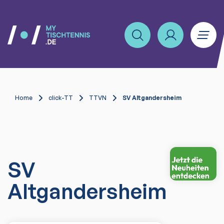
Home
click-TT
TTVN
SV Altgandersheim
SV
Altgandersheim