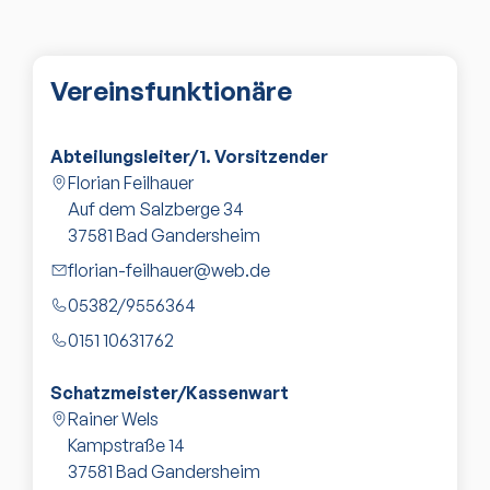
Vereinsfunktionäre
Abteilungsleiter/1. Vorsitzender
Florian Feilhauer
Auf dem Salzberge 34
37581
Bad Gandersheim
florian-feilhauer@web.de
05382/9556364
0151 10631762
Schatzmeister/Kassenwart
Rainer Wels
Kampstraße 14
37581
Bad Gandersheim