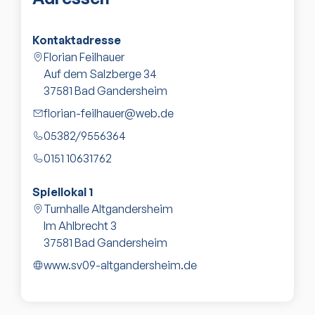
Kontaktadresse
Florian Feilhauer
Auf dem Salzberge 34
37581
Bad Gandersheim
florian-feilhauer@web.de
05382/9556364
0151 10631762
Spiellokal
1
Turnhalle Altgandersheim
Im Ahlbrecht 3
37581
Bad Gandersheim
www.sv09-altgandersheim.de