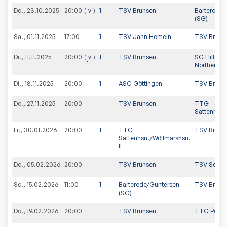
Do., 23.10.2025
v
1
TSV Brunsen
Barterode/
20:00
(SG)
Sa., 01.11.2025
17:00
1
TSV Jahn Hemeln
TSV Bruns
Di., 11.11.2025
v
1
TSV Brunsen
SG Hillers
20:00
Northeim (
Di., 18.11.2025
20:00
1
ASC Göttingen
TSV Bruns
Do., 27.11.2025
20:00
TSV Brunsen
TTG
Sattenhsn.
Fr., 30.01.2026
20:00
1
TTG
TSV Bruns
Sattenhsn./Wöllmarshsn.
II
Do., 05.02.2026
20:00
TSV Brunsen
TSV Seulin
So., 15.02.2026
11:00
1
Barterode/Güntersen
TSV Bruns
(SG)
Do., 19.02.2026
20:00
TSV Brunsen
TTC Pe-La