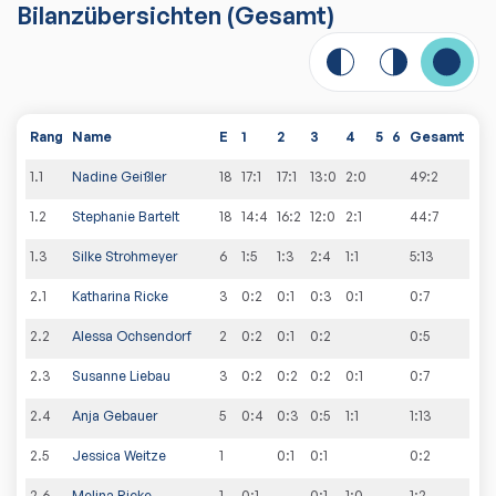
Bilanzübersichten
(Gesamt)
Rang
Name
E
1
2
3
4
5
6
Gesamt
1
.
1
Nadine Geißler
18
17:1
17:1
13:0
2:0
49
:
2
1
.
2
Stephanie Bartelt
18
14:4
16:2
12:0
2:1
44
:
7
1
.
3
Silke Strohmeyer
6
1:5
1:3
2:4
1:1
5
:
13
2
.
1
Katharina Ricke
3
0:2
0:1
0:3
0:1
0
:
7
2
.
2
Alessa Ochsendorf
2
0:2
0:1
0:2
0
:
5
2
.
3
Susanne Liebau
3
0:2
0:2
0:2
0:1
0
:
7
2
.
4
Anja Gebauer
5
0:4
0:3
0:5
1:1
1
:
13
2
.
5
Jessica Weitze
1
0:1
0:1
0
:
2
2
.
6
Melina Ricke
1
0:1
0:1
1:0
1
:
2