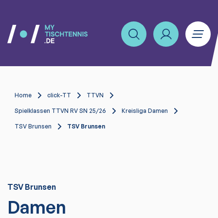
Home
click-TT
TTVN
Spielklassen TTVN RV SN 25/26
Kreisliga Damen
TSV Brunsen
TSV Brunsen
TSV Brunsen
Damen