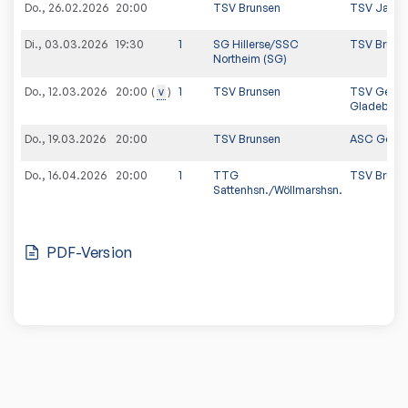
Do., 26.02.2026
20:00
TSV Brunsen
TSV Jahn 
Di., 03.03.2026
19:30
1
SG Hillerse/SSC
TSV Bruns
Northeim (SG)
Do., 12.03.2026
v
1
TSV Brunsen
TSV Germa
20:00
Gladebeck
Do., 19.03.2026
20:00
TSV Brunsen
ASC Götti
Do., 16.04.2026
20:00
1
TTG
TSV Bruns
Sattenhsn./Wöllmarshsn.
PDF-Version