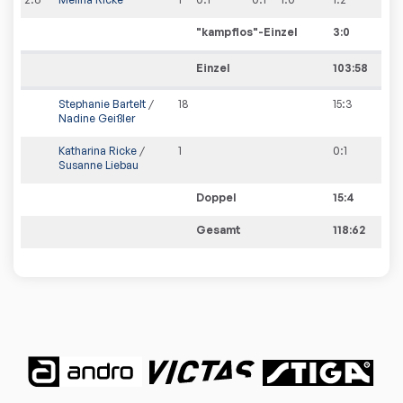
"kampflos"-Einzel
3
:
0
Einzel
103:58
Stephanie Bartelt
/
18
15
:
3
Nadine Geißler
Katharina Ricke
/
1
0
:
1
Susanne Liebau
Doppel
15:4
Gesamt
118:62