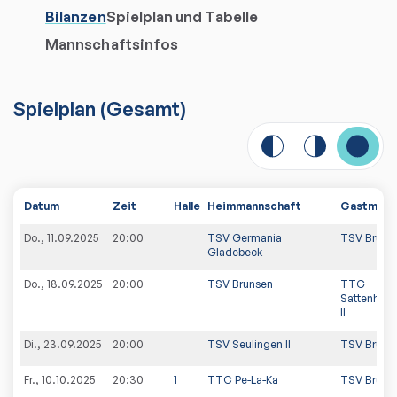
Bilanzen
Spielplan und Tabelle
Mannschaftsinfos
Spielplan
(
Gesamt
)
Datum
Zeit
Halle
Heimmannschaft
Gastmann
Do., 11.09.2025
20:00
TSV Germania
TSV Bruns
Gladebeck
Do., 18.09.2025
20:00
TSV Brunsen
TTG
Sattenhsn.
II
Di., 23.09.2025
20:00
TSV Seulingen II
TSV Bruns
Fr., 10.10.2025
20:30
1
TTC Pe-La-Ka
TSV Bruns