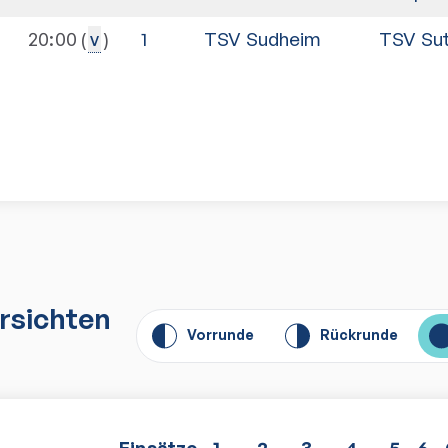
20:00
1
TSV Sudheim
TSV Su
v
n
rsichten
Vorrunde
Rückrunde
E
insätze
1
2
3
4
5
6