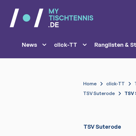
News
click-TT
Ranglisten & St
Home
click-TT
TSV Suterode
TSV 
TSV Suterode