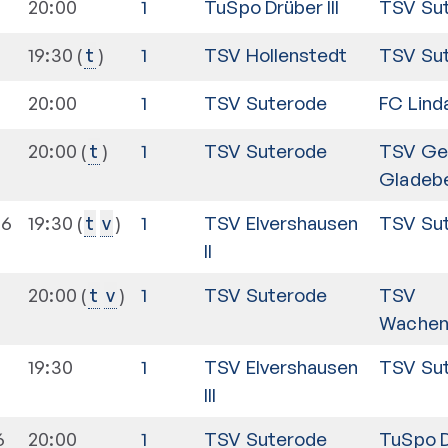
20:00
1
TuSpo Drüber III
TSV Su
19:30
1
TSV Hollenstedt
TSV Su
t
20:00
1
TSV Suterode
FC Lind
6
20:00
1
TSV Suterode
TSV Ge
t
Gladebe
26
19:30
1
TSV Elvershausen
TSV Su
t
v
II
20:00
1
TSV Suterode
TSV
t
v
Wachenh
19:30
1
TSV Elvershausen
TSV Su
III
6
20:00
1
TSV Suterode
TuSpo Dr