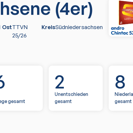
hsene (4er)
M Ost
TTVN
Kreis
Südniedersachsen
25/26
6
2
8
Unentschieden
Niederl
ege gesamt
gesamt
gesamt