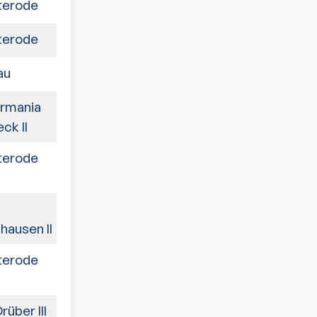
terode
4:6
terode
6:4
au
7:3
rmania
8:2
ck II
terode
6:4
2:8
ausen II
terode
2:8
über III
7:3