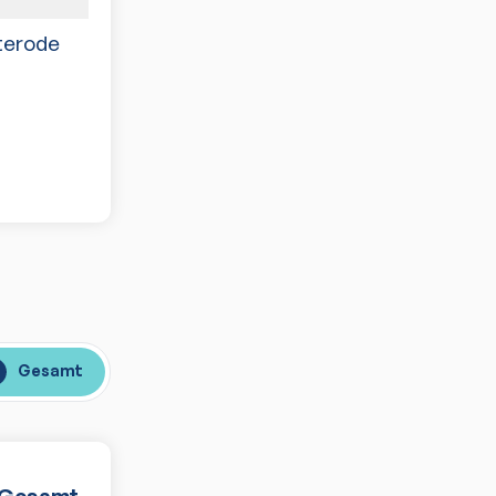
terode
5:5
Gesamt
Gesamt