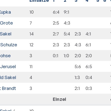
Kupka
10
6:4
9:1
 Grote
7
2:5
4:3
 Sakel
14
2:7
5:4
2:3
4:1
 Schulze
12
2:3
2:3
4:3
6:1
Lohse
3
0:1
1:0
2:0
2:0
 Jerusel
11
5:6
6:5
ld Sakel
4
1:3
0:4
 Brandt
3
2:1
0:3
Einzel
 Sakel
/
10