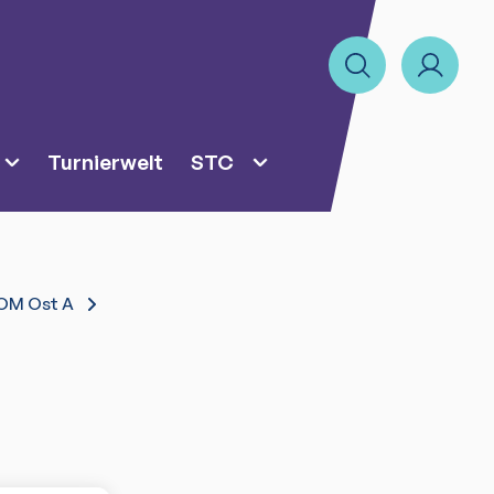
Turnierwelt
STC
NOM Ost A