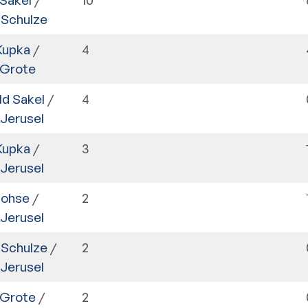
 Schulze
Kupka
/
4
 Grote
ld Sakel
/
4
 Jerusel
Kupka
/
3
 Jerusel
Lohse
/
2
 Jerusel
 Schulze
/
2
 Jerusel
 Grote
/
2