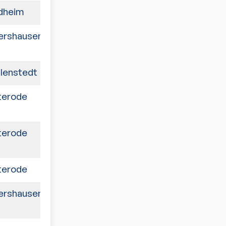
dheim
4:6
ershausen
5:5
lenstedt
9:1
terode
6:4
terode
7:3
terode
8:2
ershausen
2:8