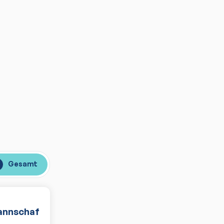
Gesamt
nnschaft
Spiele