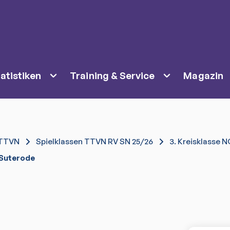
atistiken
Training & Service
Magazin
TTVN
Spielklassen TTVN RV SN 25/26
3. Kreisklasse 
Suterode