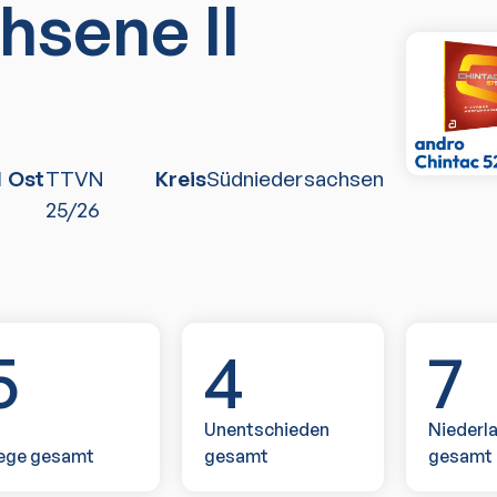
hsene II
M Ost
TTVN
Kreis
Südniedersachsen
25/26
5
4
7
Unentschieden
Niederl
ege gesamt
gesamt
gesamt