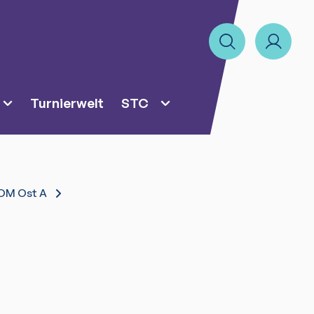
Turnierwelt
STC
NOM Ost A