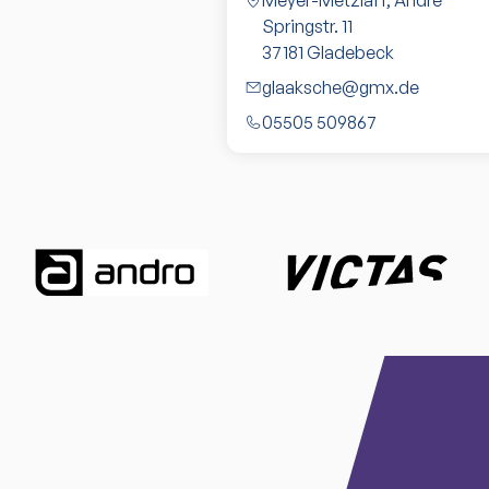
Meyer-Metzlaff, Andre
Springstr. 11
37181
Gladebeck
glaaksche@gmx.de
05505 509867