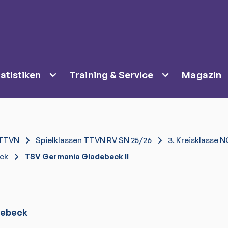
atistiken
Training & Service
Magazin
TTVN
Spielklassen TTVN RV SN 25/26
3. Kreisklasse 
ck
TSV Germania Gladebeck II
debeck