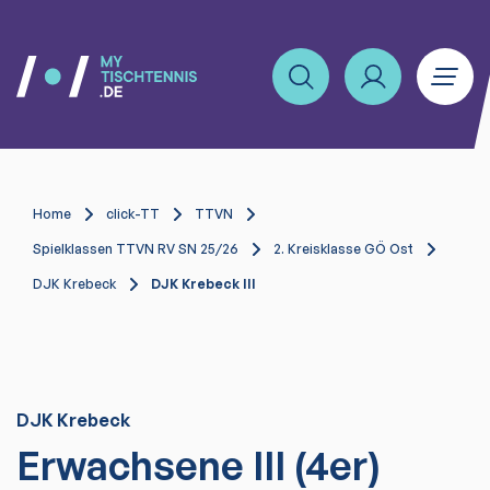
Home
click-TT
TTVN
Spielklassen TTVN RV SN 25/26
2. Kreisklasse GÖ Ost
DJK Krebeck
DJK Krebeck III
DJK Krebeck
Erwachsene III (4er)