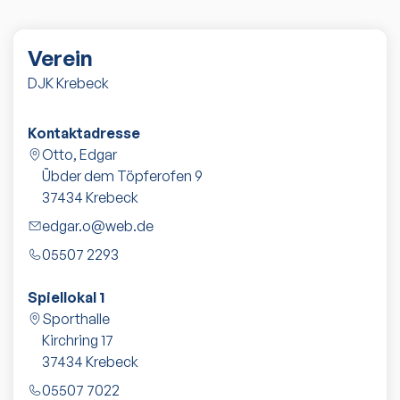
Verein
DJK Krebeck
Kontaktadresse
Otto, Edgar
Übder dem Töpferofen 9
37434
Krebeck
edgar.o@web.de
05507 2293
Spiellokal 1
Sporthalle
Kirchring 17
37434
Krebeck
05507 7022