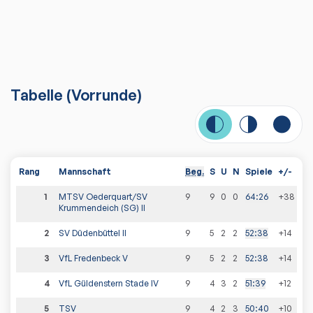
Tabelle
(
Vorrunde
)
Rang
Mannschaft
Beg.
S
U
N
Spiele
+/-
Pu
1
MTSV Oederquart/SV
9
9
0
0
64
:
26
+38
18
:
Krummendeich (SG) II
2
SV Düdenbüttel II
9
5
2
2
52
:
38
+14
12
:
3
VfL Fredenbeck V
9
5
2
2
52
:
38
+14
12
:
4
VfL Güldenstern Stade IV
9
4
3
2
51
:
39
+12
11
:
7
5
TSV
9
4
2
3
50
:
40
+10
10
: