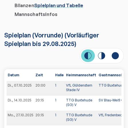
Bilanzen
Spielplan und Tabelle
Mannschaftsinfos
Spielplan
(
Vorrunde
)
(Vorläufiger
Spielplan bis 29.08.2025)
Datum
Zeit
Halle
Heimmannschaft
Gastmannschaf
Di., 07.10.2025
20:00
1
VfL Güldenstern
TTG Buxtehude (
Stade IV
Di., 14.10.2025
20:15
1
TTG Buxtehude
SV Blau-Weiß Ott
(SG) V
Mo., 27.10.2025
20:15
1
TTG Buxtehude
VfL Fredenbeck V
(SG) V