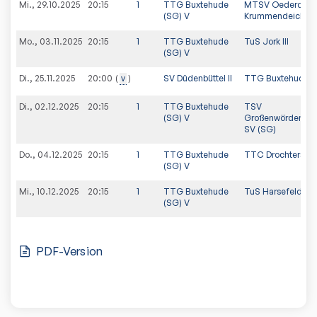
Mi., 29.10.2025
20:15
1
TTG Buxtehude
MTSV Oederquar
(SG) V
Krummendeich (SG
Mo., 03.11.2025
20:15
1
TTG Buxtehude
TuS Jork III
(SG) V
Di., 25.11.2025
v
SV Düdenbüttel II
TTG Buxtehude (
20:00
Di., 02.12.2025
20:15
1
TTG Buxtehude
TSV
(SG) V
Großenwörden/Bre
SV (SG)
Do., 04.12.2025
20:15
1
TTG Buxtehude
TTC Drochtersen I
(SG) V
Mi., 10.12.2025
20:15
1
TTG Buxtehude
TuS Harsefeld IV
(SG) V
PDF-Version