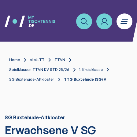
Home
click-TT
TTVN
Spielklassen TTVN KV STD 25/26
1. Kreisklasse
SG Buxtehude-Altkloster
TTG Buxtehude (SG) V
SG Buxtehude-Altkloster
Erwachsene V SG