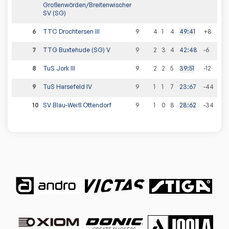
Großenwörden/Breitenwischer
SV (SG)
6
TTC Drochtersen III
9
4
1
4
49
:
41
+8
9
:
9
7
TTG Buxtehude (SG) V
9
2
3
4
42
:
48
-6
7
:
11
8
TuS Jork III
9
2
2
5
39
:
51
-12
6
:
1
9
TuS Harsefeld IV
9
1
1
7
23
:
67
-44
3
:
1
10
SV Blau-Weiß Ottendorf
9
1
0
8
28
:
62
-34
2
:
1