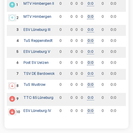
MTV Himbergen II
0
0
0
0
0
:
0
0
0
:
0
1
MTV Himbergen
0
0
0
0
0
:
0
0
0
:
0
2
3
ESV Lüneburg III
0
0
0
0
0
:
0
0
0
:
0
4
TuS Reppenstedt
0
0
0
0
0
:
0
0
0
:
0
5
ESV Lüneburg V
0
0
0
0
0
:
0
0
0
:
0
6
Post SV Uelzen
0
0
0
0
0
:
0
0
0
:
0
7
TSV DE Bardowick
0
0
0
0
0
:
0
0
0
:
0
TuS Wustrow
0
0
0
0
0
:
0
0
0
:
0
8
TTC 85 Lüneburg
0
0
0
0
0
:
0
0
0
:
0
9
ESV Lüneburg IV
0
0
0
0
0
:
0
0
0
:
0
10